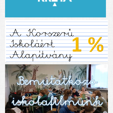
2019/2020-as tanév
2020/21 -es tanév
Dokumentumok
Pályázataink
SIHU
EFOP 325
TÁMOP
TIOP
Határtalanul
Névadónk
UNESCO Társult Iskola
Sportversenyek
Tanulmányi versenyek