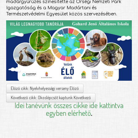
madárgyűrűzés színesítette az Őrségi Nemzeti Park
Igazgatóság és a Magyar Madártani és
Természetvédelmi Egyesület közös szervezésében.
Előző cikk: Nyelvhelyességi verseny
Előző
Következő cikk: Okoslépcsőt kaptunk
Következő
Idei tanévünk
összes cikke ide kattintva
egyben elérhető
.