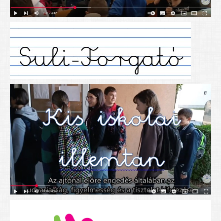
Alapítványunk
Elérhetőség
További cikkek
Nyitva tartás
SZÜLŐKNEK
Google Tanterem, Classroom - útmutató diákoknak
Tanév rendje
Étkezés befizetése
Étlap
eKréta
Diákigazolvány igénylése
Mindennapos testnevelés
Tartós tankönyvek