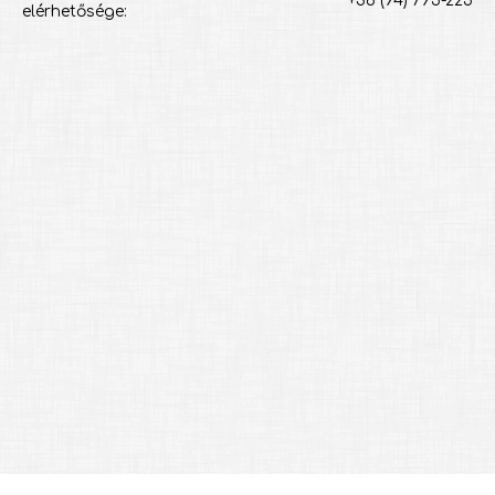
+36 (94) 795-225
elérhetősége: