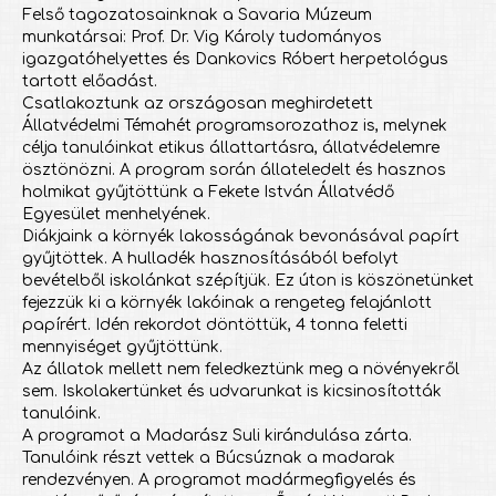
Felső tagozatosainknak a Savaria Múzeum
munkatársai: Prof. Dr. Vig Károly tudományos
igazgatóhelyettes és Dankovics Róbert herpetológus
tartott előadást.
Csatlakoztunk az országosan meghirdetett
Állatvédelmi Témahét programsorozathoz is, melynek
célja tanulóinkat etikus állattartásra, állatvédelemre
ösztönözni. A program során állateledelt és hasznos
holmikat gyűjtöttünk a Fekete István Állatvédő
Egyesület menhelyének.
Diákjaink a környék lakosságának bevonásával papírt
gyűjtöttek. A hulladék hasznosításából befolyt
bevételből iskolánkat szépítjük. Ez úton is köszönetünket
fejezzük ki a környék lakóinak a rengeteg felajánlott
papírért. Idén rekordot döntöttük, 4 tonna feletti
mennyiséget gyűjtöttünk.
Az állatok mellett nem feledkeztünk meg a növényekről
sem. Iskolakertünket és udvarunkat is kicsinosították
tanulóink.
A programot a Madarász Suli kirándulása zárta.
Tanulóink részt vettek a Búcsúznak a madarak
rendezvényen. A programot madármegfigyelés és