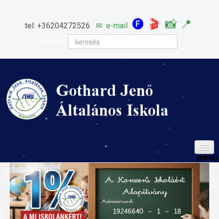
🅕
🎬
📸
📍
tel: +36204272526
✉
e-mail
keresés
HÍREINK
ISKOLÁNK
Igazgatói köszöntő