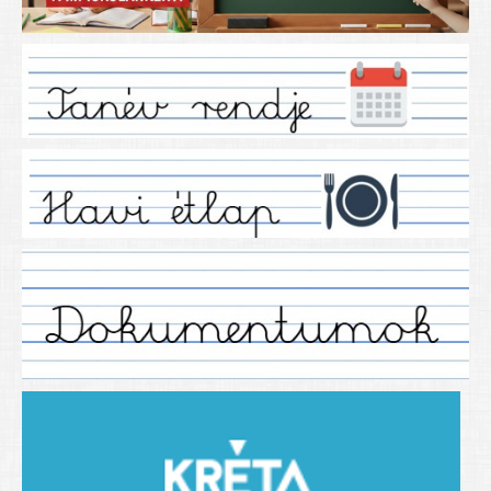
Iskolánkról
Ez a tanévünk
Tanáraink
Tanéveink
Régebbi tanéveink
2021/2022 tanév
2012/2013. tanév
2013/2014. tanév
2014/2015. tanév
2015/2016. tanév
2016/2017 tanév
2017/2018 tanév
2018/2019 tanév