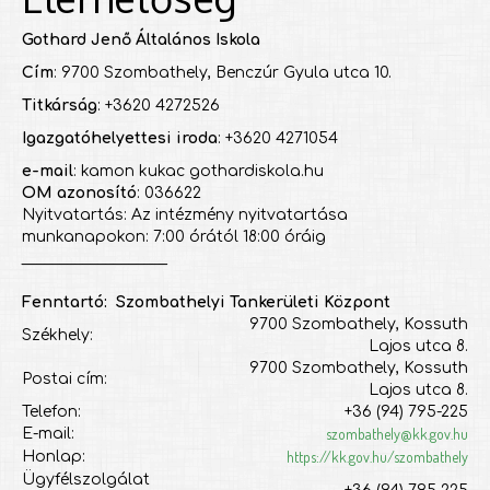
Gothard Jenő Általános Iskola
Cím
: 9700 Szombathely, Benczúr Gyula utca 10.
Titkárság
: +3620 4272526
Igazgatóhelyettesi iroda
: +3620 4271054
e-mail
: kamon kukac gothardiskola.hu
OM azonosító
: 036622
Nyitvatartás: Az intézmény nyitvatartása
munkanapokon: 7:00 órától 18:00 óráig
___________________
Fenntartó: Szombathelyi Tankerületi Központ
9700 Szombathely, Kossuth
Székhely:
Lajos utca 8.
9700 Szombathely, Kossuth
Postai cím:
Lajos utca 8.
Telefon:
+36 (94) 795-225
szombathely@kk.gov.hu
E-mail:
https://kk.gov.hu/szombathely
Honlap:
Ügyfélszolgálat