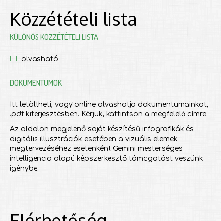
Közzétételi lista
KÜLÖNÖS KÖZZÉTÉTELI LISTA
ITT
olvasható
DOKUMENTUMOK
Itt letöltheti, vagy online olvashatja dokumentumainkat,
.pdf kiterjesztésben. Kérjük, kattintson a megfelelő címre.
Az oldalon megjelenő saját készítésű infografikák és
digitális illusztrációk esetében a vizuális elemek
megtervezéséhez esetenként Gemini mesterséges
intelligencia alapú képszerkesztő támogatást veszünk
igénybe.
Elérhetőség