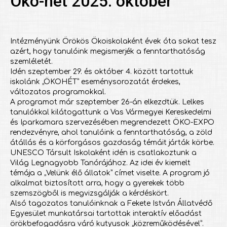
Öko-hét 2025. október
Intézményünk Örökös Ökoiskolaként évek óta sokat tesz
azért, hogy tanulóink megismerjék a fenntarthatóság
szemléletét.
Idén szeptember 29. és október 4. között tartottuk
iskolánk „ÖKOHÉT” eseménysorozatát érdekes,
változatos programokkal.
A programot már szeptember 26-án elkezdtük. Lelkes
tanulókkal kilátogattunk a Vas Vármegyei Kereskedelmi
és Iparkamara szervezésében megrendezett ÖKO-EXPO
rendezvényre, ahol tanulóink a fenntarthatóság, a zöld
átállás és a körforgásos gazdaság témáit járták körbe.
UNESCO Társult Iskolaként idén is csatlakoztunk a
Világ Legnagyobb Tanórájához. Az idei év kiemelt
témája a „Velünk élő állatok” címet viselte. A program jó
alkalmat biztosított arra, hogy a gyerekek több
szemszögből is megvizsgálják a kérdéskört.
Alsó tagozatos tanulóinknak a Fekete István Állatvédő
Egyesület munkatársai tartottak interaktív előadást
örökbefogadásra váró kutyusok „közreműködésével”.