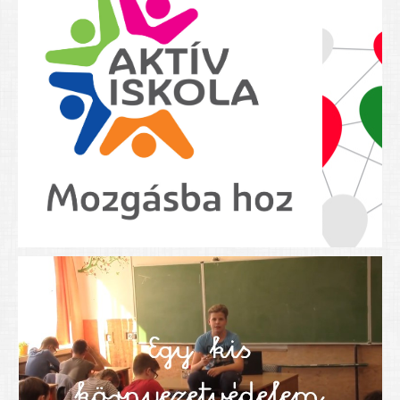
Nyolcadikosainknak
Kréta szülői segédlet
Felsős taneszközlista
BEISKOLÁZÁS 2026