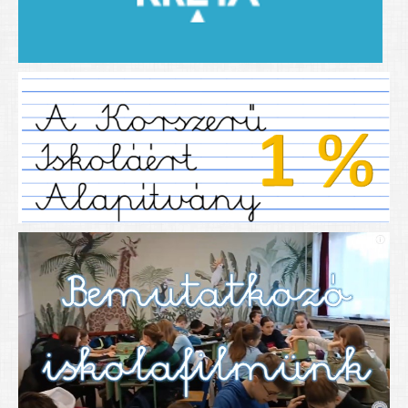
2019/2020-as tanév
2020/21 -es tanév
Dokumentumok
Pályázataink
SIHU
EFOP 325
TÁMOP
TIOP
Határtalanul
Névadónk
UNESCO Társult Iskola
Sportversenyek
Tanulmányi versenyek