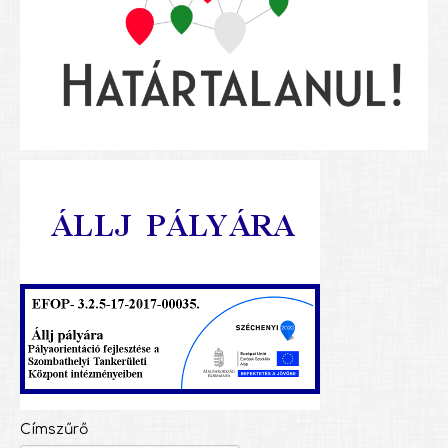
Címszűrő