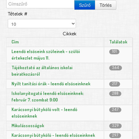
Szűrő
Törlés
Tételek #
Cikkek
Cím
Találatok
Leendő elsőseink szüleinek - szülői
101
értekezlet május 11.
Tájékoztató az általános iskolai
364
beiratkozásról
Nyílt tanítási órák - leendő elsőseinknek
217
Iskolanyitogató leendő elsőseinknek:
288
február 7. szombat 9:00
Karácsonyi bütykölő volt - leendő
247
elsőseinknek
Mikulássosságok
329
Karácsonyi bütykölő - leendő elsőseinknek
297