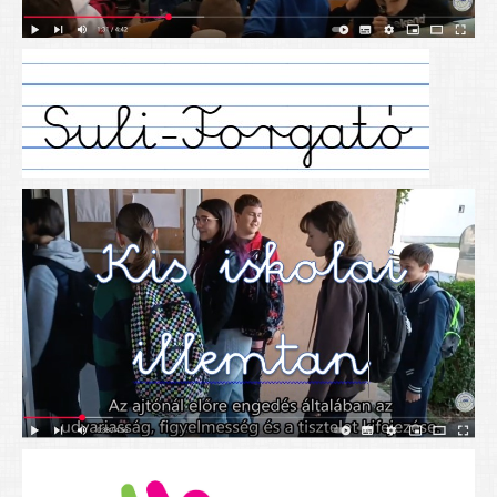
Alapítványunk
Elérhetőség
További cikkek
Nyitva tartás
SZÜLŐKNEK
Google Tanterem, Classroom - útmutató diákoknak
Tanév rendje
Étkezés befizetése
Étlap
eKréta
Diákigazolvány igénylése
Mindennapos testnevelés
Tartós tankönyvek