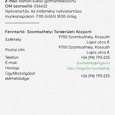
e-mail
: kamon kukac gothardiskola.hu
OM azonosító
: 036622
Nyitvatartás: Az intézmény nyitvatartása
munkanapokon: 7:00 órától 18:00 óráig
___________________
Fenntartó: Szombathelyi Tankerületi Központ
9700 Szombathely, Kossuth
Székhely:
Lajos utca 8.
9700 Szombathely, Kossuth
Postai cím:
Lajos utca 8.
Telefon:
+36 (94) 795-225
szombathely@kk.gov.hu
E-mail:
https://kk.gov.hu/szombathely
Honlap:
Ügyfélszolgálat
+36 (94) 795-225
elérhetősége: