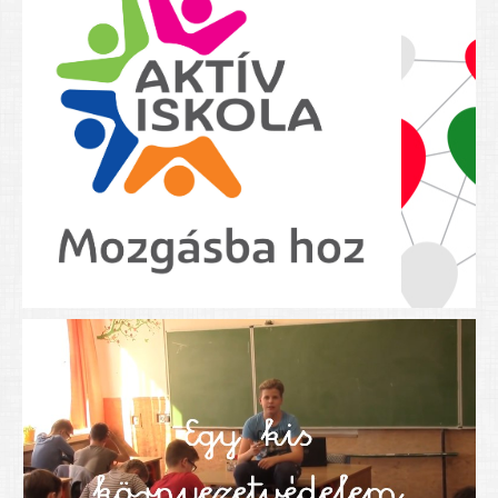
Nyolcadikosainknak
Kréta szülői segédlet
Felsős taneszközlista
BEISKOLÁZÁS 2026