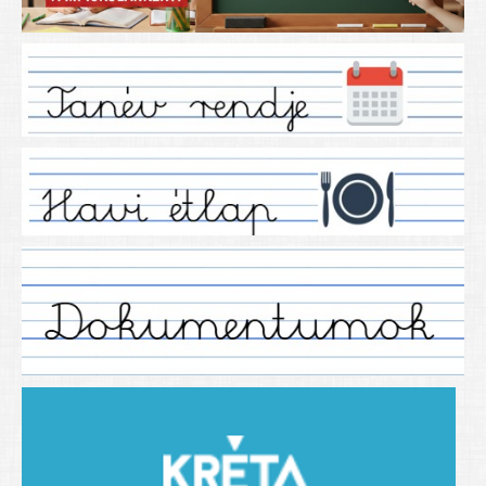
Iskolánkról
Ez a tanévünk
Tanáraink
Tanéveink
Régebbi tanéveink
2021/2022 tanév
2012/2013. tanév
2013/2014. tanév
2014/2015. tanév
2015/2016. tanév
2016/2017 tanév
2017/2018 tanév
2018/2019 tanév