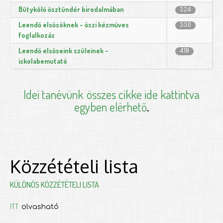
Bütykölő ősztündér birodalmában
324
Leendő elsősöknek - őszi kézműves
330
foglalkozás
Leendő elsőseink szüleinek -
418
iskolabemutató
Idei tanévünk
összes cikke ide kattintva
egyben elérhető
.
Közzétételi lista
KÜLÖNÖS KÖZZÉTÉTELI LISTA
ITT
olvasható