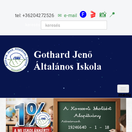
🅕
🎬
📸
📍
tel: +36204272526
✉
e-mail
keresés
HÍREINK
ISKOLÁNK
Igazgatói köszöntő