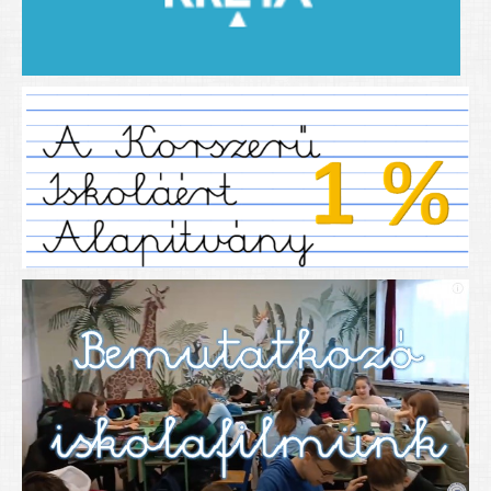
2019/2020-as tanév
2020/21 -es tanév
Dokumentumok
Pályázataink
SIHU
EFOP 325
TÁMOP
TIOP
Határtalanul
Névadónk
UNESCO Társult Iskola
Sportversenyek
Tanulmányi versenyek