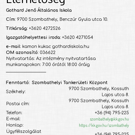
Gothard Jenő Általános Iskola
Cím
: 9700 Szombathely, Benczúr Gyula utca 10.
Titkárság
: +3620 4272526
Igazgatóhelyettesi iroda
: +3620 4271054
e-mail
: kamon kukac gothardiskola.hu
OM azonosító
: 036622
Nyitvatartás: Az intézmény nyitvatartása
munkanapokon: 7:00 órától 18:00 óráig
___________________
Fenntartó: Szombathelyi Tankerületi Központ
9700 Szombathely, Kossuth
Székhely:
Lajos utca 8.
9700 Szombathely, Kossuth
Postai cím:
Lajos utca 8.
Telefon:
+36 (94) 795-225
szombathely@kk.gov.hu
E-mail:
https://kk.gov.hu/szombathely
Honlap:
Ügyfélszolgálat
+36 (94) 795-225