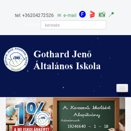
🅕
🎬
📸
📍
tel: +36204272526
✉
e-mail
keresés
HÍREINK
ISKOLÁNK
Igazgatói köszöntő