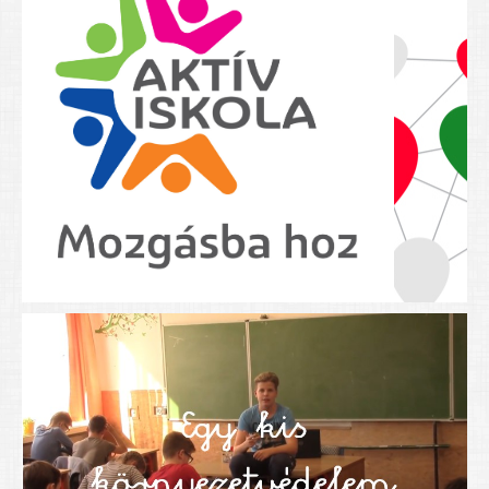
Nyolcadikosainknak
Kréta szülői segédlet
Felsős taneszközlista
BEISKOLÁZÁS 2026