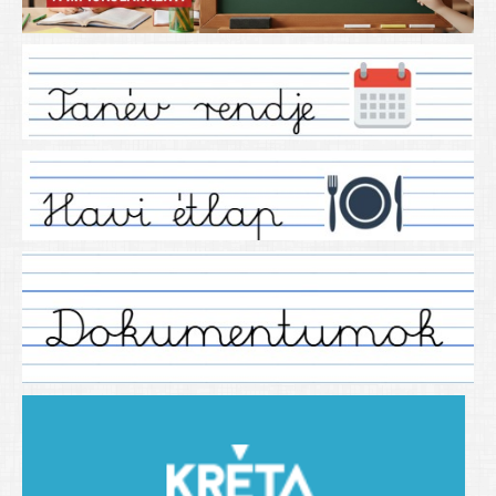
Iskolánkról
Ez a tanévünk
Tanáraink
Tanéveink
Régebbi tanéveink
2021/2022 tanév
2012/2013. tanév
2013/2014. tanév
2014/2015. tanév
2015/2016. tanév
2016/2017 tanév
2017/2018 tanév
2018/2019 tanév