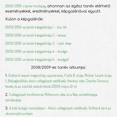
2009/2010-s tanév honlapja
, ahonnan az egész tanév elérhető
eseményekkel, eredményekkel, képgalériával együtt.
Külön a képgalériák:
2009/2010-es tanév képgalériája 1. - ősz, tél
2009/2010-es tanév képgalériája 2. - tavasz
2009/2010-es tanév képgalériája 3. - nyár eleje
2009/2010-es tanév képgalériája 4. - évvége
2009/2010-es tanév képgalériája 5. - évvége2
2008/2009-es tanév albumjai:
Gothard napok megnyitója, rajzverseny, Fűzfa B. órája, Molnár László órája
1.
1., Bélyegkiállítás, alsós csillagászat vetélkedő, Herényi séta, Charles Simonyi
levele, és az osztrák testvériskola (2009 május 12-n)
Csillagászati konferencia, Milleniumi séta, és a Nap születésnapja
2.
színdarabja
A kék bolygó vonzásában - felsős csillagászati vetélkedő, Gothard záró az
3.
obszervatóriumban