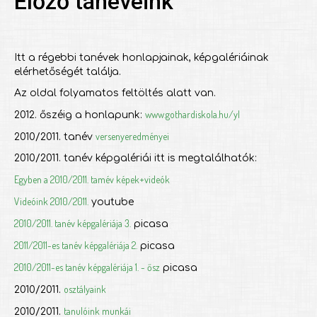
Előző tanéveink
Itt a régebbi tanévek honlapjainak, képgalériáinak
elérhetőségét találja.
Az oldal folyamatos feltöltés alatt van.
www.gothardiskola.hu/yl
2012. őszéig a honlapunk:
versenyeredményei
2010/2011. tanév
2010/2011. tanév képgalériái itt is megtalálhatók:
Egyben a 2010/2011. tamév képek+videók
Videóink 2010/2011.
youtube
2010/2011. tanév képgalériája 3.
picasa
2011/2011-es tanév képgalériája 2.
picasa
2010/2011-es tanév képgalériája 1. - ősz
picasa
osztályaink
2010/2011.
tanulóink munkái
2010/2011.