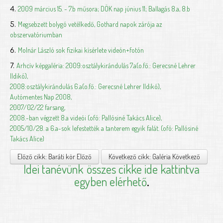
2009 március 15. - 7.b műsora; DÖK nap június 11; Ballagás 8.a, 8.b
4.
Megsebzett bolygó vetélkedő, Gothard napok zárója az
5.
obszervatóriumban
Molnár László sok fizikai kísérlete videón+fotón
6.
Arhcív képgaléria: 2009:osztálykirándulás 7.a(o.fő.: Gerecsné Lehrer
7.
Ildikó),
2008:osztálykirándulás 6.a(o.fő.: Gerecsné Lehrer Ildikó),
Autómentes Nap 2008,
2007/02/22 farsang,
2008.-ban végzett 8.a videói (ofó: Pallósiné Takács Alice),
2005/10/28. a 6.a-sok lefestették a tanterem egyik falát. (ofó: Pallósiné
Takács Alice)
Előző cikk: Baráti kör
Előző
Következő cikk: Galéria
Következő
Idei tanévünk
összes cikke ide kattintva
egyben elérhető
.