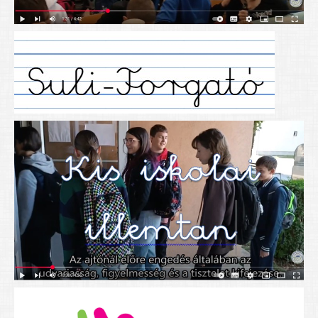
Alapítványunk
Elérhetőség
További cikkek
Nyitva tartás
SZÜLŐKNEK
Google Tanterem, Classroom - útmutató diákoknak
Tanév rendje
Étkezés befizetése
Étlap
eKréta
Diákigazolvány igénylése
Mindennapos testnevelés
Tartós tankönyvek