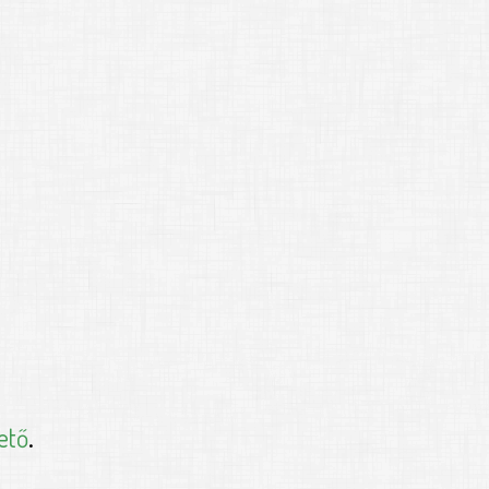
ető
.