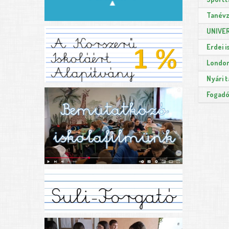
Tanévz
UNIVER
Erdei i
London
Nyári t
Fogadó