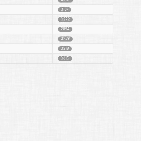
3107
3292
2894
3379
3218
3615