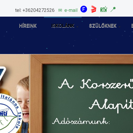
🅕
🎬
📸
📍
tel: +36204272526
✉
e-mail
HÍREINK
ISKOLÁNK
SZÜLŐKNEK