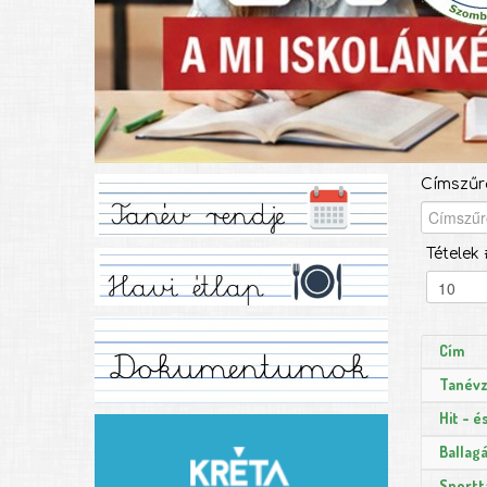
Címszűr
Tételek 
Cím
Tanévz
Hit - é
Ballag
Sportt