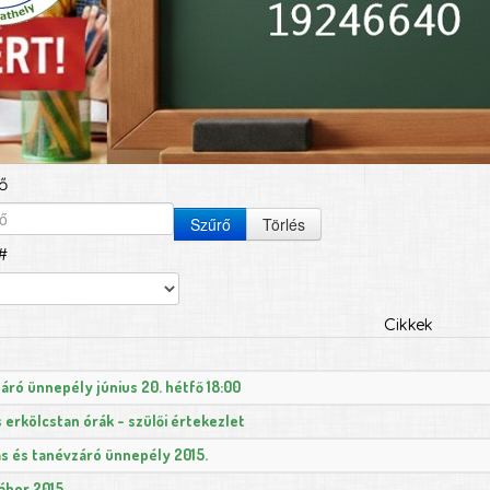
ő
Szűrő
Törlés
#
Cikkek
áró ünnepély június 20. hétfő 18:00
s erkölcstan órák - szülői értekezlet
ás és tanévzáró ünnepély 2015.
ábor 2015.