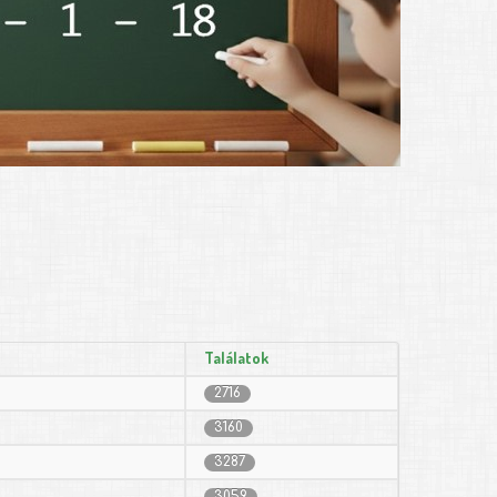
Találatok
2716
3160
3287
3059