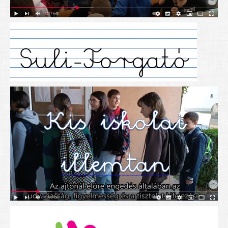
Alapítványunk
Elérhetőség
További cikkek
Nyitva tartás
SZÜLŐKNEK
Google Tanterem, Classroom - útmutató diákoknak
Tanév rendje
Étkezés befizetése
Étlap
eKréta
Diákigazolvány igénylése
Mindennapos testnevelés
Tartós tankönyvek