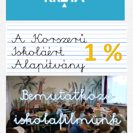
2019/2020-as tanév
2020/21 -es tanév
Dokumentumok
Pályázataink
SIHU
EFOP 325
TÁMOP
TIOP
Határtalanul
Névadónk
UNESCO Társult Iskola
Sportversenyek
Tanulmányi versenyek