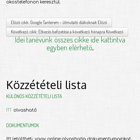
okostelefonon keresztül.
Előző cikk: Google Tanterem - útmutató diákoknak
Előző
Következő cikk: Étkezés befizetése a következő hónapra
Következő
Idei tanévünk
összes cikke ide kattintva
egyben elérhető
.
Közzétételi lista
KÜLÖNÖS KÖZZÉTÉTELI LISTA
ITT
olvasható
DOKUMENTUMOK
Itt letöltheti, vagy online olvashatja dokumentumainkat,