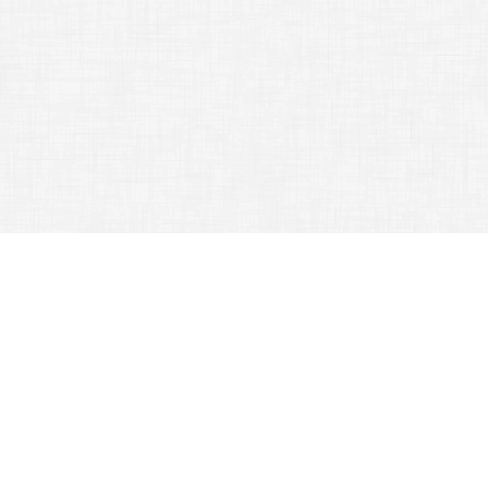
Gothard Jenő Általános Iskola, 9700 Szombathely, Benczúr Gyula utca