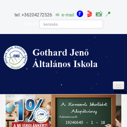
🅕
🎬
📸
📍
tel: +36204272526
✉
e-mail
keresés
HÍREINK
ISKOLÁNK
Igazgatói köszöntő