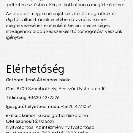
.pdf kiterjesztésben. Kérjük, kattintson a megfelelő címre.
Az oldalon megjelenő saját készítésű infografikák és
digitális illusztrációk esetében a vizuális elemek
megtervezéséhez esetenként Gemini mesterséges
intelligencia alapú képszerkesztő támogatást veszünk
igénybe.
Elérhetőség
Gothard Jenő Általános Iskola
Cím
: 9700 Szombathely, Benczúr Gyula utca 10.
Titkárság
: +3620 4272526
Igazgatóhelyettesi iroda
: +3620 4271054
e-mail
: kamon kukac gothardiskola.hu
OM azonosító
: 036622
Nyitvatartás: Az intézmény nyitvatartása