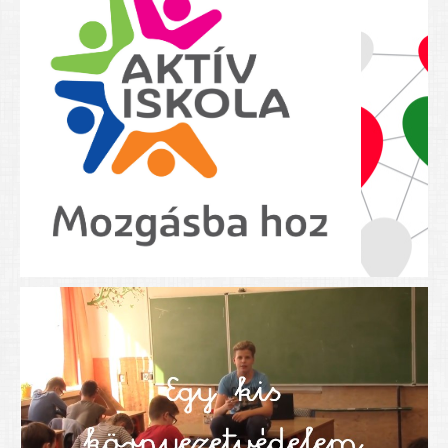
Nyolcadikosainknak
Kréta szülői segédlet
Felsős taneszközlista
BEISKOLÁZÁS 2026