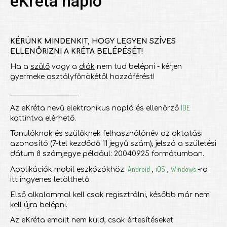
eKréta napló
KÉRÜNK MINDENKIT, HOGY LEGYEN SZÍVES
ELLENŐRIZNI A KRÉTA BELÉPÉSÉT!
Ha a
szülő
vagy a
diák
nem tud belépni - kérjen
gyermeke osztályfőnökétől hozzáférést!
___________________
IDE
Az eKréta nevű elektronikus napló és ellenőrző
kattintva elérhető.
Tanulóknak és szülőknek felhasználónév az oktatási
azonosító (7-tel kezdődő 11 jegyű szám), jelszó a születési
dátum 8 számjegye például: 20040925 formátumban.
Android
iOS
Windows
Applikációk mobil eszközökhöz:
,
,
-ra
itt ingyenes letölthető.
Első alkalommal kell csak regisztrálni, később már nem
kell újra belépni.
Az eKréta emailt nem küld, csak értesítéseket