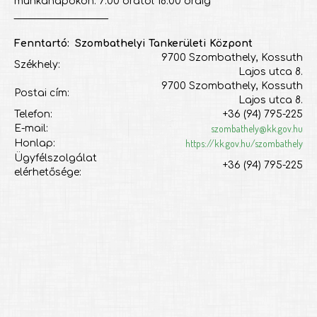
munkanapokon: 7:00 órától 18:00 óráig
___________________
Fenntartó: Szombathelyi Tankerületi Központ
9700 Szombathely, Kossuth
Székhely:
Lajos utca 8.
9700 Szombathely, Kossuth
Postai cím:
Lajos utca 8.
Telefon:
+36 (94) 795-225
szombathely@kk.gov.hu
E-mail:
https://kk.gov.hu/szombathely
Honlap:
Ügyfélszolgálat
+36 (94) 795-225
elérhetősége: