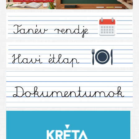
Iskolánkról
Ez a tanévünk
Tanáraink
Tanéveink
Régebbi tanéveink
2021/2022 tanév
2012/2013. tanév
2013/2014. tanév
2014/2015. tanév
2015/2016. tanév
2016/2017 tanév
2017/2018 tanév
2018/2019 tanév