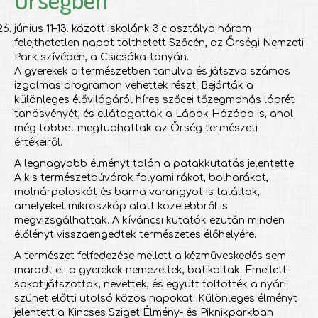
június 11–13. között iskolánk 3.c osztálya három
felejthetetlen napot tölthetett Szőcén, az Őrségi Nemzeti
Park szívében, a Csicsóka-tanyán.
A gyerekek a természetben tanulva és játszva számos
izgalmas programon vehettek részt. Bejárták a
különleges élővilágáról híres szőcei tőzegmohás láprét
tanösvényét, és ellátogattak a Lápok Házába is, ahol
még többet megtudhattak az Őrség természeti
értékeiről.
A legnagyobb élményt talán a patakkutatás jelentette.
A kis természetbúvárok folyami rákot, bolharákot,
molnárpoloskát és barna varangyot is találtak,
amelyeket mikroszkóp alatt közelebbről is
megvizsgálhattak. A kíváncsi kutatók ezután minden
élőlényt visszaengedtek természetes élőhelyére.
A természet felfedezése mellett a kézműveskedés sem
maradt el: a gyerekek nemezeltek, batikoltak. Emellett
sokat játszottak, nevettek, és együtt töltötték a nyári
szünet előtti utolsó közös napokat. Különleges élményt
jelentett a Kincses Sziget Élmény- és Piknikparkban