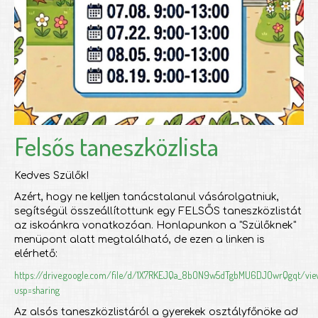
Felsős taneszközlista
Kedves Szülők!
Azért, hogy ne kelljen tanácstalanul vásárolgatniuk,
segítségül összeállítottunk egy FELSŐS taneszközlistát
az iskoánkra vonatkozóan. Honlapunkon a "Szülőknek"
menüpont alatt megtalálható, de ezen a linken is
elérhető:
https://drive.google.com/file/d/1X7RKEJQa_8bON9w5dTgbMU6DJOwrQgqt/vie
usp=sharing
Az alsós taneszközlistáról a gyerekek osztályfőnöke ad