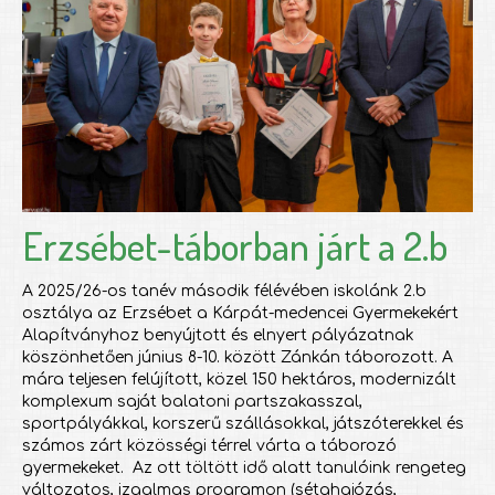
Erzsébet-táborban járt a 2.b
A 2025/26-os tanév második félévében iskolánk 2.b
osztálya az Erzsébet a Kárpát-medencei Gyermekekért
Alapítványhoz benyújtott és elnyert pályázatnak
köszönhetően június 8-10. között Zánkán táborozott. A
mára teljesen felújított, közel 150 hektáros, modernizált
komplexum saját balatoni partszakasszal,
sportpályákkal, korszerű szállásokkal, játszóterekkel és
számos zárt közösségi térrel várta a táborozó
gyermekeket. Az ott töltött idő alatt tanulóink rengeteg
változatos, izgalmas programon (sétahajózás,