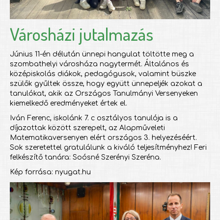
Városházi jutalmazás
Június 11-én délután ünnepi hangulat töltötte meg a
szombathelyi városháza nagytermét. Általános és
középiskolás diákok, pedagógusok, valamint büszke
szülők gyűltek össze, hogy együtt ünnepeljék azokat a
tanulókat, akik az Országos Tanulmányi Versenyeken
kiemelkedő eredményeket értek el.
Iván Ferenc, iskolánk 7. c osztályos tanulója is a
díjazottak között szerepelt, az Alapműveleti
Matematikaversenyen elért országos 3. helyezéséért.
Sok szeretettel gratulálunk a kiváló teljesítményhez! Feri
felkészítő tanára: Soósné Szerényi Szeréna.
Kép forrása: nyugat.hu