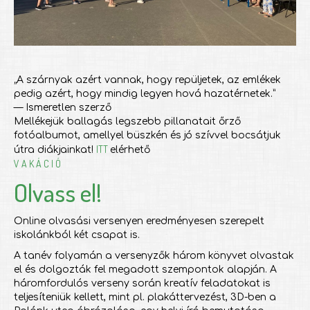
„A szárnyak azért vannak, hogy repüljetek, az emlékek
pedig azért, hogy mindig legyen hová hazatérnetek.”
— Ismeretlen szerző
Mellékejük ballagás legszebb pillanatait őrző
fotóalbumot, amellyel büszkén és jó szívvel bocsátjuk
ITT
útra diákjainkat!
elérhető
V A K Á C I Ó
Olvass el!
Online olvasási versenyen eredményesen szerepelt
iskolánkból két csapat is.
A tanév folyamán a versenyzők három könyvet olvastak
el és dolgozták fel megadott szempontok alapján. A
háromfordulós verseny során kreatív feladatokat is
teljesíteniük kellett, mint pl. plakáttervezést, 3D-ben a