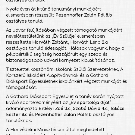
osztályos tanulók
.
Nyolc éven át kitűnő tanulmányi munkájáért
elismerésben részesült
Pezenhoffer Zalán Pál 8.b
osztályos tanuló.
Az udvar felújításában végzett támogató munkájáért
nevelőtestületünk
az „Év Szülője”
elismerésben
részesítette
Horváth Zoltánt,
Horváth Léna 2.a
osztályos tanuló édesapját. Hálásak vagyunk, hogy a
példaértékű segítség hozzájárult egy szebb és
biztonságosabb udvari környezet kialakításához.
Tisztelettel köszönöm iskolánk Szülői Szervezetének, A
Korszerű Iskoláért Alapítványnak és a Gothard
Diáksport Egyesületnek iskolánkért végzett munkáját és
támogatását.
A Gothard Diáksport Egyesület a tanév során nyújtott
kiváló sporteredményéért az
„Év sportolója díjat”
adományozta
Erdélyi Zoé 3.c, Szabó Dávid 4.c, Takács
Eszter 8.c és Pezenhoffer Zalán Pál 8.b
osztályos
tanulóknak
.
A Honvédelmi Minisztérium által meghirdetett