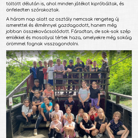
töltött délután is, ahol minden játékot kipróbáltak, és
önfeledten szórakoztak.
A három nap alatt az osztály nemcsak rengeteg új
ismerettel és élménnyel gazdagodott, hanem még
jobban összekovácsolódott. Fáradtan, de sok-sok szép
emlékkel és mosollyal tértek haza, amelyekre még sokáig
örömmel fognak visszagondolni.