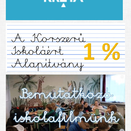
2019/2020-as tanév
2020/21 -es tanév
Dokumentumok
Pályázataink
SIHU
EFOP 325
TÁMOP
TIOP
Határtalanul
Névadónk
UNESCO Társult Iskola
Sportversenyek
Tanulmányi versenyek