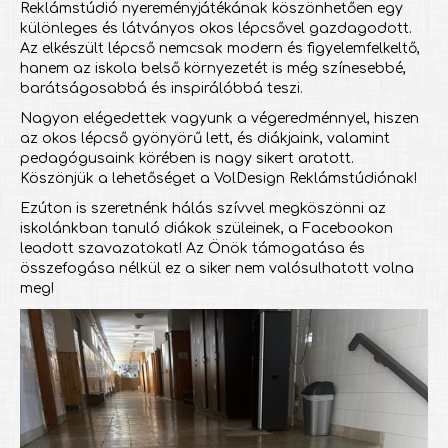
Reklámstúdió nyereményjátékának köszönhetően egy
különleges és látványos okos lépcsővel gazdagodott.
Az elkészült lépcső nemcsak modern és figyelemfelkeltő,
hanem az iskola belső környezetét is még színesebbé,
barátságosabbá és inspirálóbbá teszi.
Nagyon elégedettek vagyunk a végeredménnyel, hiszen
az okos lépcső gyönyörű lett, és diákjaink, valamint
pedagógusaink körében is nagy sikert aratott.
Köszönjük a lehetőséget a VolDesign Reklámstúdiónak!
Ezúton is szeretnénk hálás szívvel megköszönni az
iskolánkban tanuló diákok szüleinek, a Facebookon
leadott szavazatokat! Az Önök támogatása és
összefogása nélkül ez a siker nem valósulhatott volna
meg!