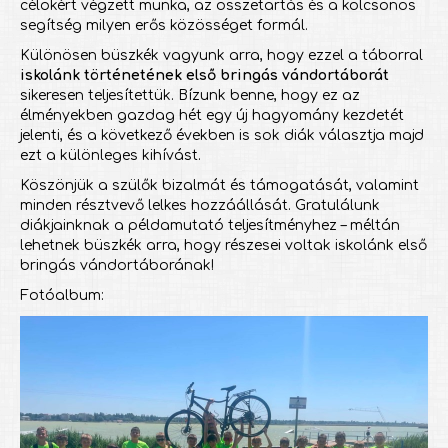
célokért végzett munka, az összetartás és a kölcsönös
segítség milyen erős közösséget formál.
Különösen büszkék vagyunk arra, hogy ezzel a táborral
iskolánk történetének első bringás vándortáborát
sikeresen teljesítettük. Bízunk benne, hogy ez az
élményekben gazdag hét egy új hagyomány kezdetét
jelenti, és a következő években is sok diák választja majd
ezt a különleges kihívást.
Köszönjük a szülők bizalmát és támogatását, valamint
minden résztvevő lelkes hozzáállását. Gratulálunk
diákjainknak a példamutató teljesítményhez – méltán
lehetnek büszkék arra, hogy részesei voltak iskolánk első
bringás vándortáborának!
Fotóalbum: