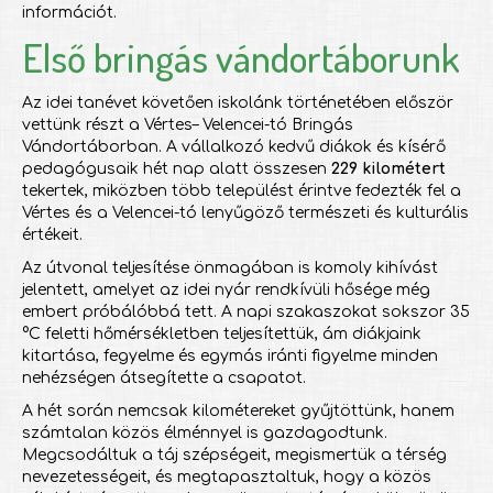
információt.
Első bringás vándortáborunk
Az idei tanévet követően iskolánk történetében először
vettünk részt a Vértes– Velencei-tó Bringás
Vándortáborban. A vállalkozó kedvű diákok és kísérő
pedagógusaik hét nap alatt összesen
229 kilométert
tekertek, miközben több települést érintve fedezték fel a
Vértes és a Velencei-tó lenyűgöző természeti és kulturális
értékeit.
Az útvonal teljesítése önmagában is komoly kihívást
jelentett, amelyet az idei nyár rendkívüli hősége még
embert próbálóbbá tett. A napi szakaszokat sokszor 35
°C feletti hőmérsékletben teljesítettük, ám diákjaink
kitartása, fegyelme és egymás iránti figyelme minden
nehézségen átsegítette a csapatot.
A hét során nemcsak kilométereket gyűjtöttünk, hanem
számtalan közös élménnyel is gazdagodtunk.
Megcsodáltuk a táj szépségeit, megismertük a térség
nevezetességeit, és megtapasztaltuk, hogy a közös