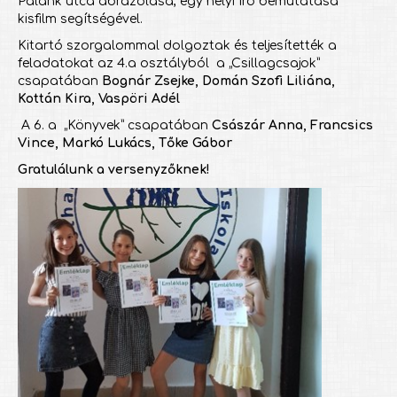
Palánk utca ábrázolása, egy helyi író bemutatása
kisfilm segítségével.
Kitartó szorgalommal dolgoztak és teljesítették a
feladatokat az 4.a osztályból a „Csillagcsajok”
csapatában
Bognár Zsejke, Domán Szofi Liliána,
Kottán Kira, Vaspöri Adél
A 6. a „Könyvek” csapatában
Császár Anna, Francsics
Vince, Markó Lukács, Tőke Gábor
Gratulálunk a versenyzőknek!