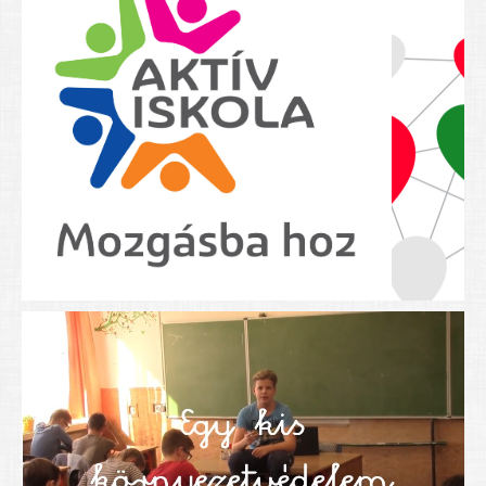
Nyolcadikosainknak
Kréta szülői segédlet
Felsős taneszközlista
BEISKOLÁZÁS 2026