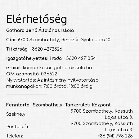
Elérhetőség
Gothard Jenő Általános Iskola
Cím
: 9700 Szombathely, Benczúr Gyula utca 10.
Titkárság
: +3620 4272526
Igazgatóhelyettesi iroda
: +3620 4271054
e-mail
: kamon kukac gothardiskola.hu
OM azonosító
: 036622
Nyitvatartás: Az intézmény nyitvatartása
munkanapokon: 7:00 órától 18:00 óráig
___________________
Fenntartó: Szombathelyi Tankerületi Központ
9700 Szombathely, Kossuth
Székhely:
Lajos utca 8.
9700 Szombathely, Kossuth
Postai cím:
Lajos utca 8.
Telefon:
+36 (94) 795-225