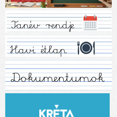
Iskolánkról
Ez a tanévünk
Tanáraink
Tanéveink
Régebbi tanéveink
2021/2022 tanév
2012/2013. tanév
2013/2014. tanév
2014/2015. tanév
2015/2016. tanév
2016/2017 tanév
2017/2018 tanév
2018/2019 tanév