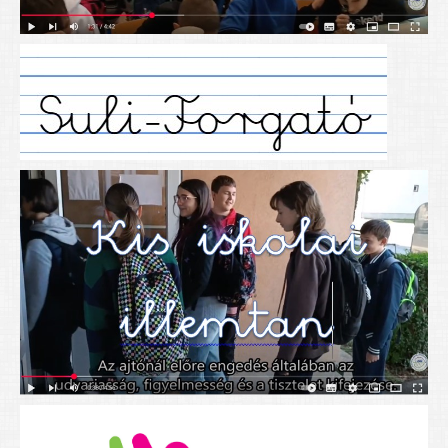
Alapítványunk
Elérhetőség
További cikkek
Nyitva tartás
SZÜLŐKNEK
Google Tanterem, Classroom - útmutató diákoknak
Tanév rendje
Étkezés befizetése
Étlap
eKréta
Diákigazolvány igénylése
Mindennapos testnevelés
Tartós tankönyvek