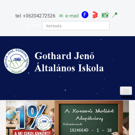
🅕
🎬
📸
📍
tel: +36204272526
✉
e-mail
keresés
HÍREINK
ISKOLÁNK
Igazgatói köszöntő