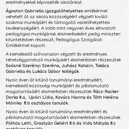
eredményekkel képviselték iskolánkat.
Ágoston Gabriella igazgatóhelyettes
emlékérmet
vehetett át az iskola közösségéért végzett kiváló
szakmai munkájáért és támogató vezetőhelyettesi
tevékenységéért. A több mint negyven éves elhivatott
pedagógiai munkájának elismeréseként pedig miniszteri
kitüntetésben részesült, Pedagógus Szolgálati
Emlékérmet kapott.
A kiemelkedő színvonalon végzett és eredményes
tehetséggondozó munkájukért elismerésben részesültek
Soósné Szerényi Szeréna, Juhász Katalin, Takács
Gabriella és Lukács Gábor kollégák.
Nyolc éven át kitűnő tanulmányi eredményéért,
kiemelkedő közösségi munkájáért és példamutató
magatartásáért elismerésben részesültek
Rácz-Racker
Dorka 8.a, Ujvári Lídia, Kovács Hanna és Tóth Heléna
Mónika 8.b osztályos tanulók.
Nyolc éven át kitűnő tanulmányi eredményéért és
példamutató magatartásáért elismerésben részesültek
Pölhös Letti, Grastyán Gellért 8.b és Vida Mátyás 8.c