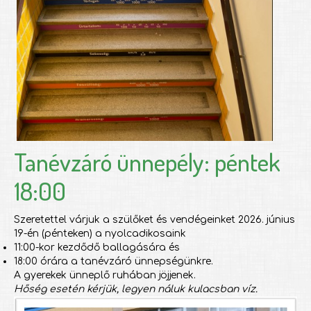
Tanévzáró ünnepély: péntek
18:00
Szeretettel várjuk a szülőket és vendégeinket 2026. június
19-én (pénteken) a nyolcadikosaink
11:00-kor kezdődő ballagására és
18:00 órára a tanévzáró ünnepségünkre.
A gyerekek ünneplő ruhában jöjjenek.
Hőség esetén kérjük, legyen náluk kulacsban víz.