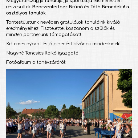
Magyarország jó tanulója, jó sportolója
elismerésben
részesültek
Benczenleitner Brúnó és Tóth Benedek 6.a
osztályos tanulók.
Tantestületünk nevében gratulálok tanulóink kiváló
eredményeihez! Tisztelettel köszönöm a szülők és
minden partnerünk támogatását!
Kellemes nyarat és jó pihenést kívánok mindenkinek!
Nagyné Tancsics Ildikó igazgató
Fotóalbum a tanévzáróról: