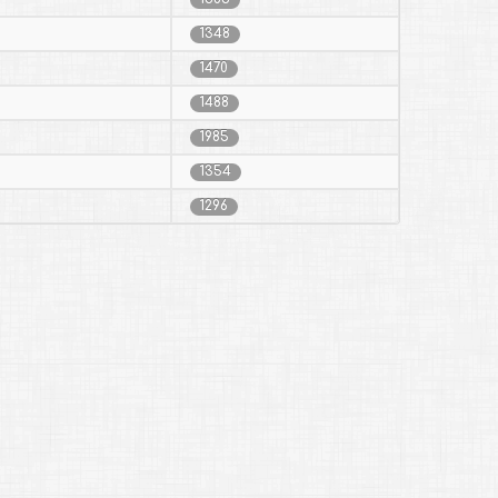
1348
1470
1488
1985
1354
1296