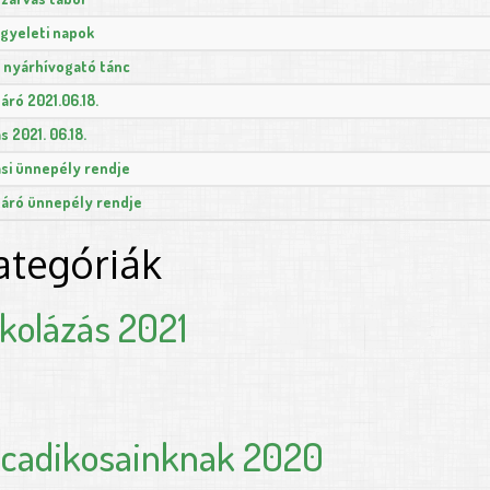
ügyeleti napok
s nyárhívogató tánc
áró 2021.06.18.
s 2021. 06.18.
ási ünnepély rendje
áró ünnepély rendje
ategóriák
kolázás 2021
lcadikosainknak 2020