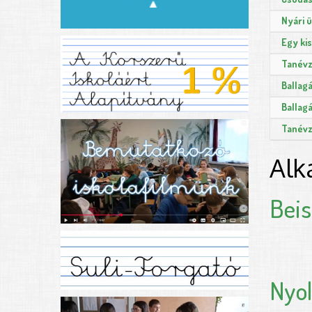
Nyári 
Egy ki
Tanévz
Ballagá
Ballag
Tanévz
Alk
Beis
Nyo