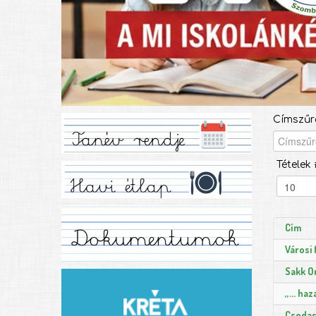
Címszűr
Tételek 
Cím
Városi 
Sakk O
,,… ha
Csodas