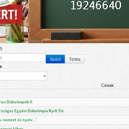
ő
Szűrő
Törlés
#
Cikkek
foci Diákolimpiák II.
rszágos Egyéni Diákolimpia Nyílt Fiú
za, nemzet és nyelv…”
zarvas tábor