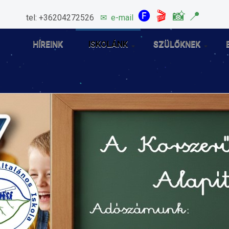
🅕
🎬
📸
📍
tel: +36204272526
✉
e-mail
HÍREINK
ISKOLÁNK
SZÜLŐKNEK