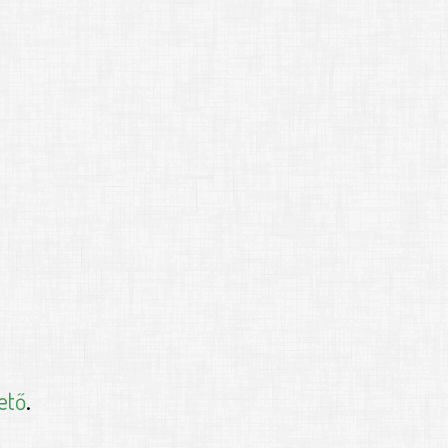
ető
.