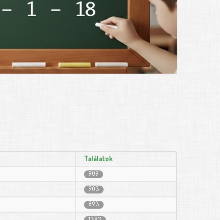
Találatok
909
903
893
1383