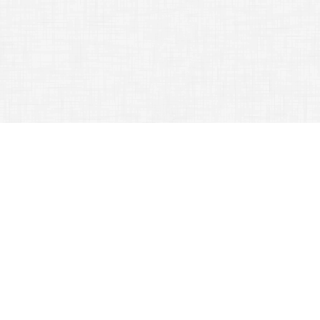
Gothard Jenő Általános Iskola, 9700 Szombathely, Benczúr Gyula utca
10.