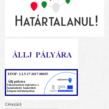
Címszűrő