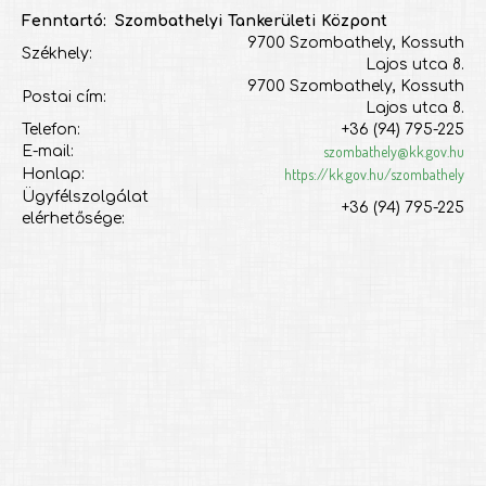
Fenntartó: Szombathelyi Tankerületi Központ
9700 Szombathely, Kossuth
Székhely:
Lajos utca 8.
9700 Szombathely, Kossuth
Postai cím:
Lajos utca 8.
Telefon:
+36 (94) 795-225
szombathely@kk.gov.hu
E-mail:
https://kk.gov.hu/szombathely
Honlap:
Ügyfélszolgálat
+36 (94) 795-225
elérhetősége: