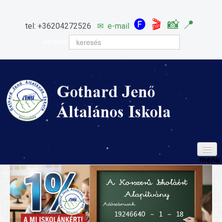
🅕
🎬
📸
📍
tel: +36204272526
✉
e-mail
keresés
HÍREINK
ISKOLÁNK
Igazgatói köszöntő