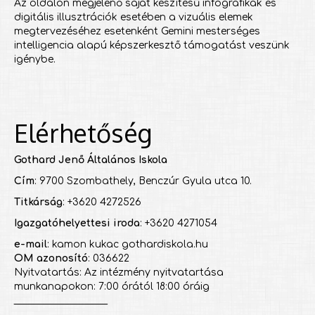
Az oldalon megjelenő saját készítésű infografikák és
digitális illusztrációk esetében a vizuális elemek
megtervezéséhez esetenként Gemini mesterséges
intelligencia alapú képszerkesztő támogatást veszünk
igénybe.
Elérhetőség
Gothard Jenő Általános Iskola
Cím
: 9700 Szombathely, Benczúr Gyula utca 10.
Titkárság
: +3620 4272526
Igazgatóhelyettesi iroda
: +3620 4271054
e-mail
: kamon kukac gothardiskola.hu
OM azonosító
: 036622
Nyitvatartás: Az intézmény nyitvatartása
munkanapokon: 7:00 órától 18:00 óráig
___________________