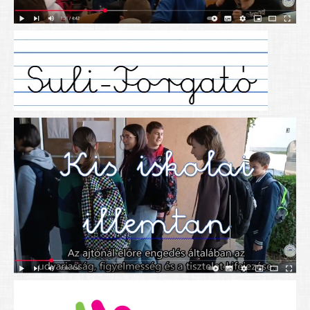
Alapítványunk
Elérhetőség
További cikkek
Nyitva tartás
SZÜLŐKNEK
Google Tanterem, Classroom - útmutató diákoknak
Tanév rendje
Étkezés befizetése
Étlap
eKréta
Diákigazolvány igénylése
Mindennapos testnevelés
Tartós tankönyvek