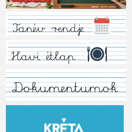
Iskolánkról
Ez a tanévünk
Tanáraink
Tanéveink
Régebbi tanéveink
2021/2022 tanév
2012/2013. tanév
2013/2014. tanév
2014/2015. tanév
2015/2016. tanév
2016/2017 tanév
2017/2018 tanév
2018/2019 tanév