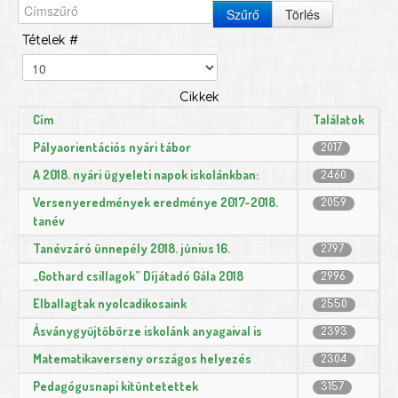
Szűrő
Törlés
Tételek #
Cikkek
Cím
Találatok
Pályaorientációs nyári tábor
2017
A 2018. nyári ügyeleti napok iskolánkban:
2460
Versenyeredmények eredménye 2017-2018.
2059
tanév
Tanévzáró ünnepély 2018. június 16.
2797
„Gothard csillagok” Díjátadó Gála 2018
2996
Elballagtak nyolcadikosaink
2550
Ásványgyűjtőbörze iskolánk anyagaival is
2393
Matematikaverseny országos helyezés
2304
Pedagógusnapi kitüntetettek
3157