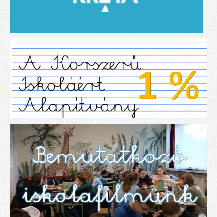
2019/2020-as tanév
2020/21 -es tanév
Dokumentumok
Pályázataink
SIHU
EFOP 325
TÁMOP
TIOP
Határtalanul
Névadónk
UNESCO Társult Iskola
Sportversenyek
Tanulmányi versenyek