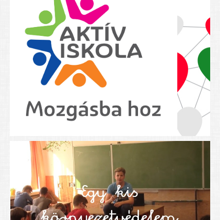
Nyolcadikosainknak
Kréta szülői segédlet
Felsős taneszközlista
BEISKOLÁZÁS 2026