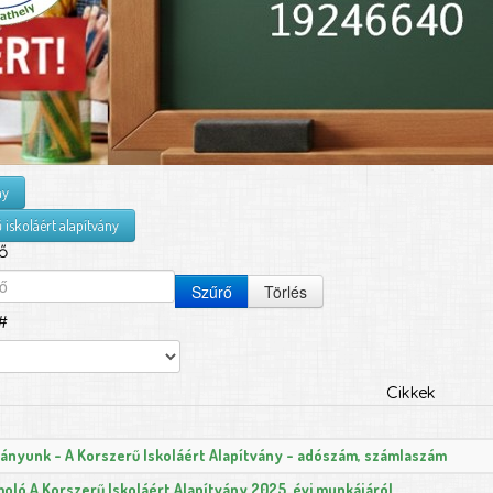
ny
 iskoláért alapítvány
ő
Szűrő
Törlés
#
Cikkek
ványunk - A Korszerű Iskoláért Alapítvány - adószám, számlaszám
oló A Korszerű Iskoláért Alapítvány 2025. évi munkájáról