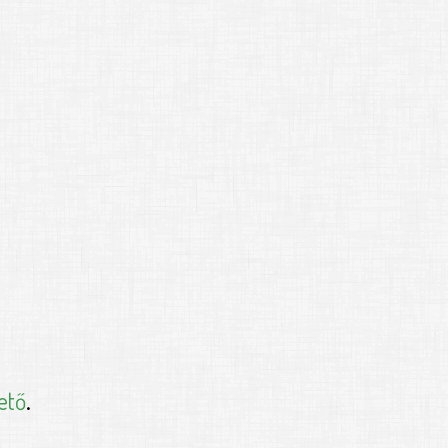
ető
.