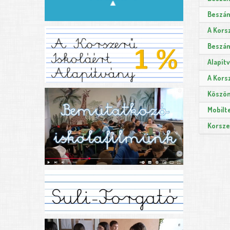
Beszám
A Kors
Beszám
Alapít
A Kors
Köszön
Mobilt
Korsze