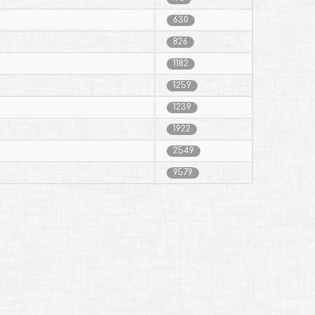
630
826
1182
1259
1239
1922
2549
9579