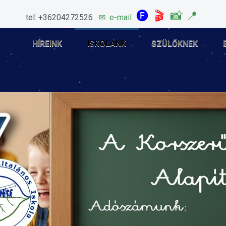
🅕
🎬
📸
📍
tel: +36204272526
✉
e-mail
HÍREINK
ISKOLÁNK
SZÜLŐKNEK