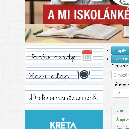
alapítvá
korszerű
Címszűr
Tételek 
Cím
Alapít
Beszám