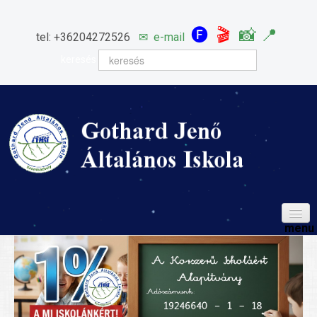
🅕
🎬
📸
📍
tel: +36204272526
✉
e-mail
keresés
HÍREINK
ISKOLÁNK
Igazgatói köszöntő