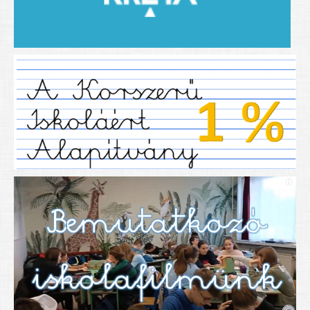
2019/2020-as tanév
2020/21 -es tanév
Dokumentumok
Pályázataink
SIHU
EFOP 325
TÁMOP
TIOP
Határtalanul
Névadónk
UNESCO Társult Iskola
Sportversenyek
Tanulmányi versenyek