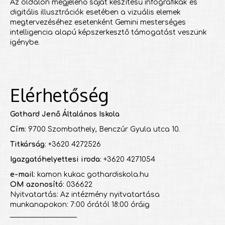
Az oldalon megjelenő saját készítésű infografikák és
digitális illusztrációk esetében a vizuális elemek
megtervezéséhez esetenként Gemini mesterséges
intelligencia alapú képszerkesztő támogatást veszünk
igénybe.
Elérhetőség
Gothard Jenő Általános Iskola
Cím
: 9700 Szombathely, Benczúr Gyula utca 10.
Titkárság
: +3620 4272526
Igazgatóhelyettesi iroda
: +3620 4271054
e-mail
: kamon kukac gothardiskola.hu
OM azonosító
: 036622
Nyitvatartás: Az intézmény nyitvatartása
munkanapokon: 7:00 órától 18:00 óráig
___________________