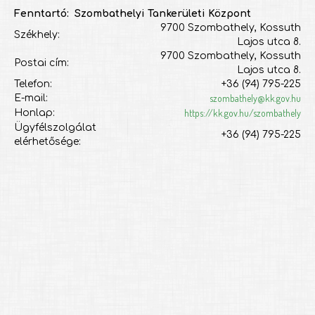
Fenntartó: Szombathelyi Tankerületi Központ
9700 Szombathely, Kossuth
Székhely:
Lajos utca 8.
9700 Szombathely, Kossuth
Postai cím:
Lajos utca 8.
Telefon:
+36 (94) 795-225
szombathely@kk.gov.hu
E-mail:
https://kk.gov.hu/szombathely
Honlap:
Ügyfélszolgálat
+36 (94) 795-225
elérhetősége: