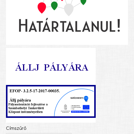
Címszűrő