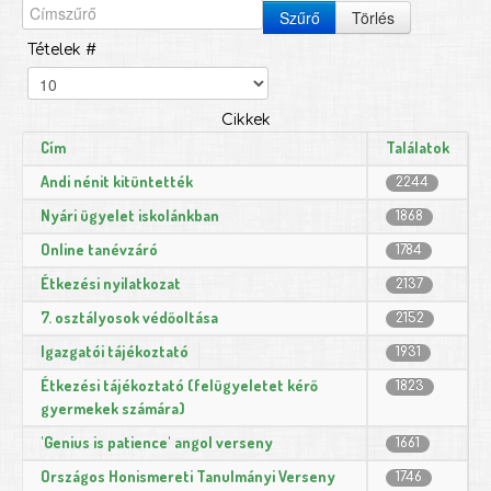
Szűrő
Törlés
Tételek #
Cikkek
Cím
Találatok
Andi nénit kitüntették
2244
Nyári ügyelet iskolánkban
1868
Online tanévzáró
1784
Étkezési nyilatkozat
2137
7. osztályosok védőoltása
2152
Igazgatói tájékoztató
1931
Étkezési tájékoztató (felügyeletet kérő
1823
gyermekek számára)
'Genius is patience' angol verseny
1661
Országos Honismereti Tanulmányi Verseny
1746