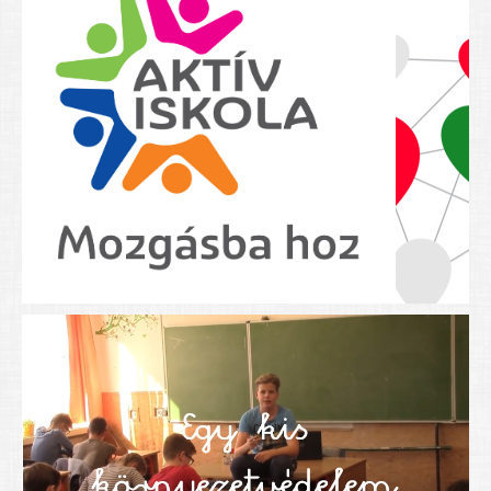
Nyolcadikosainknak
Kréta szülői segédlet
Felsős taneszközlista
BEISKOLÁZÁS 2026