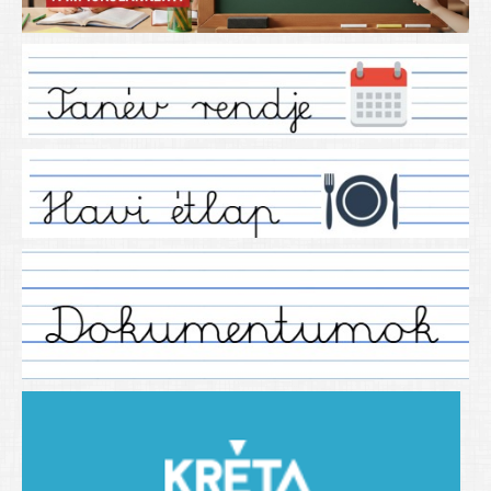
Iskolánkról
Ez a tanévünk
Tanáraink
Tanéveink
Régebbi tanéveink
2021/2022 tanév
2012/2013. tanév
2013/2014. tanév
2014/2015. tanév
2015/2016. tanév
2016/2017 tanév
2017/2018 tanév
2018/2019 tanév