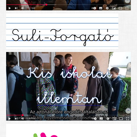
Alapítványunk
Elérhetőség
További cikkek
Nyitva tartás
SZÜLŐKNEK
Google Tanterem, Classroom - útmutató diákoknak
Tanév rendje
Étkezés befizetése
Étlap
eKréta
Diákigazolvány igénylése
Mindennapos testnevelés
Tartós tankönyvek