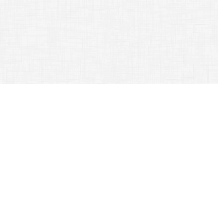
Gothard Jenő Általános Iskola, 9700 Szombathely, Benczúr Gyula utca
10.