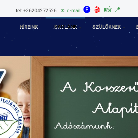
🅕
🎬
📸
📍
tel: +36204272526
✉
e-mail
HÍREINK
ISKOLÁNK
SZÜLŐKNEK