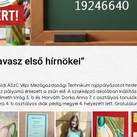
avasz első hírnökei”
öldi ASzC Vépi Mezőgazdasági Technikum rajzpályázatot hirdete
 pályamű érkezett a zsűri elé. A szakképző iskolában kiállítás
émeth Virág 5. b és Horváth Dorka Anna 7. c osztályos tanulók
ra 4. b osztályos diák pedig megyei 4. helyezett lett. Gratulál