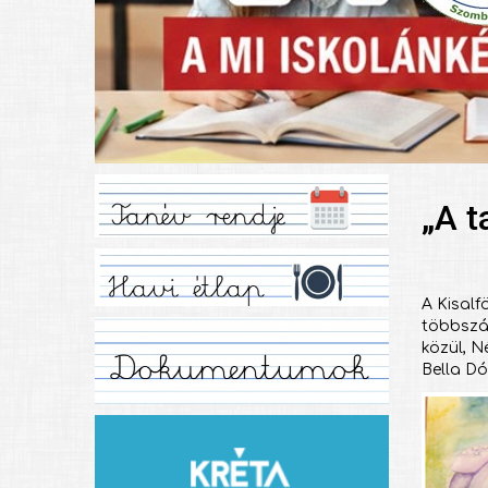
„A t
A Kisalf
többszáz
közül, N
Bella Dó