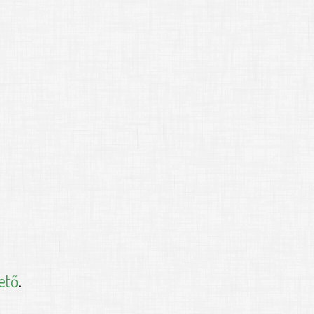
ető
.