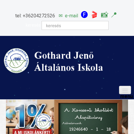
🅕
🎬
📸
📍
tel: +36204272526
✉
e-mail
keresés
HÍREINK
ISKOLÁNK
Igazgatói köszöntő