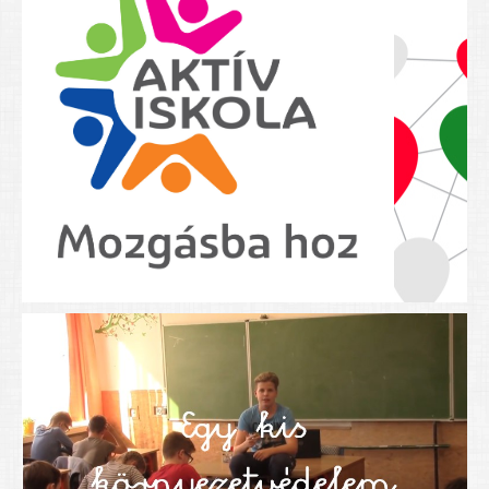
Nyolcadikosainknak
Kréta szülői segédlet
Felsős taneszközlista
BEISKOLÁZÁS 2026