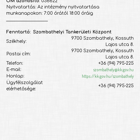
OM azonosító
: 036622
Nyitvatartás: Az intézmény nyitvatartása
munkanapokon: 7:00 órától 18:00 óráig
___________________
Fenntartó: Szombathelyi Tankerületi Központ
9700 Szombathely, Kossuth
Székhely:
Lajos utca 8.
9700 Szombathely, Kossuth
Postai cím:
Lajos utca 8.
Telefon:
+36 (94) 795-225
szombathely@kk.gov.hu
E-mail:
https://kk.gov.hu/szombathely
Honlap:
Ügyfélszolgálat
+36 (94) 795-225
elérhetősége: