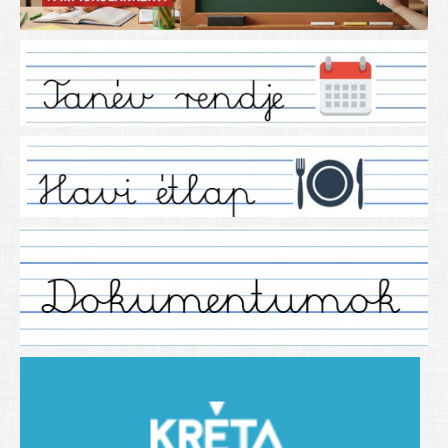
Iskolánkról
Ez a tanévünk
Tanáraink
Tanéveink
Régebbi tanéveink
2021/2022 tanév
2012/2013. tanév
2013/2014. tanév
2014/2015. tanév
2015/2016. tanév
2016/2017 tanév
2017/2018 tanév
2018/2019 tanév