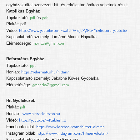
egyházak által szervezett hit- és erkölcstan órákon vehetnek részt:
Katolikus Egyház
pdf
pdf
Tájékoztató:
és
Plakát: pdf
https://www.youtube.com/watch?v=djCPg1H5F4Y&feature=youtu.be
Videó:
Kapcsolattartó személy: Timárné Móricz Hajnalka
moriczh@gmail.com
Elérhetősége:
Református Egyház
ppt
Tájékoztató:
https://reformatus.hu/hittan/
Honlap:
Kapcsolattartó személy: Jakabné Köves Gyopárka
gyoparka71@gmail.com
Elérhetősége:
Hit Gyülekezet:
pdf
Plakát:
www.hiteserkolcstan.hu
Honlap:
https://youtu.be/wf5abIeeF_U
Videó:
https://www.facebook.com/hiteserkolcstan
Facebook oldal:
https://www.instagram.com/hiteserkolcstan/
Instagram oldal:
Kapcsolattartó személy: Rába Krisztina