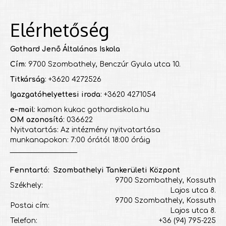
Elérhetőség
Gothard Jenő Általános Iskola
Cím
: 9700 Szombathely, Benczúr Gyula utca 10.
Titkárság
: +3620 4272526
Igazgatóhelyettesi iroda
: +3620 4271054
e-mail
: kamon kukac gothardiskola.hu
OM azonosító
: 036622
Nyitvatartás: Az intézmény nyitvatartása
munkanapokon: 7:00 órától 18:00 óráig
___________________
Fenntartó: Szombathelyi Tankerületi Központ
9700 Szombathely, Kossuth
Székhely:
Lajos utca 8.
9700 Szombathely, Kossuth
Postai cím:
Lajos utca 8.
Telefon:
+36 (94) 795-225