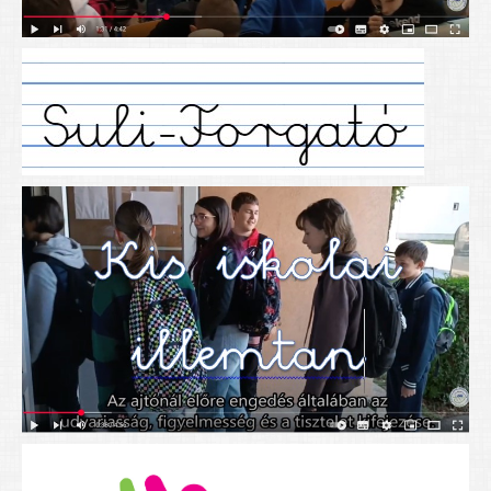
Alapítványunk
Elérhetőség
További cikkek
Nyitva tartás
SZÜLŐKNEK
Google Tanterem, Classroom - útmutató diákoknak
Tanév rendje
Étkezés befizetése
Étlap
eKréta
Diákigazolvány igénylése
Mindennapos testnevelés
Tartós tankönyvek