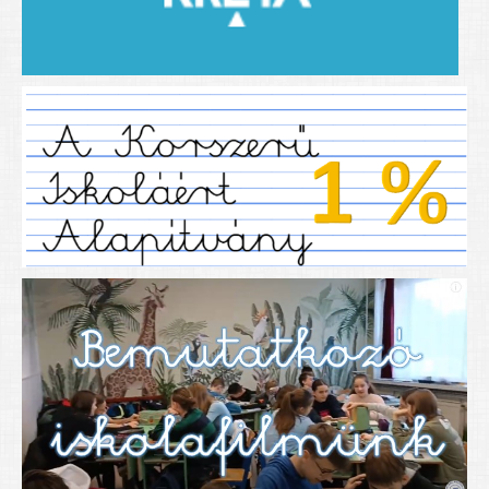
2019/2020-as tanév
2020/21 -es tanév
Dokumentumok
Pályázataink
SIHU
EFOP 325
TÁMOP
TIOP
Határtalanul
Névadónk
UNESCO Társult Iskola
Sportversenyek
Tanulmányi versenyek