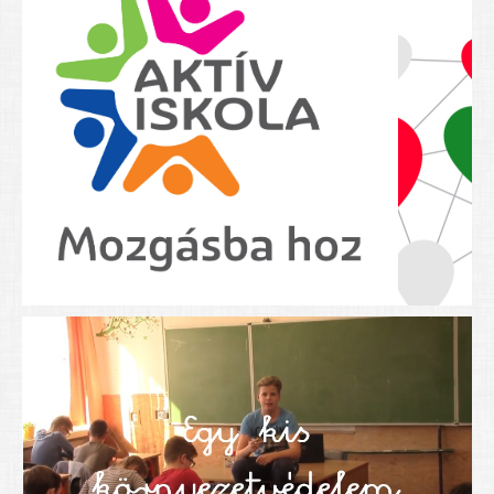
Nyolcadikosainknak
Kréta szülői segédlet
Felsős taneszközlista
BEISKOLÁZÁS 2026