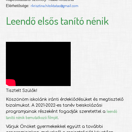
rkrisztina.hitoktatas@gmail.com
Elérhetősége:
Leendő elsős tanító nénik
Tisztelt Szülők!
Köszönöm iskolánk iránti érdeklődésüket és megtisztelő
bizalmukat. A 2021-2022-es tanév beiskolázási
leendő
programjainak részeként fogadják szeretettel a
tanító nénik bemutatkozó filmjét
.
Várjuk Önöket gyermekeikkel együtt a további