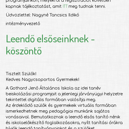
programjainkon, melyekről a regisztrációt követően
ITT
kapnak tájékoztatást, amit
meg tudnak tenni.
Üdvözlettel: Nagyné Tancsics Ildikó
intézményvezető
Leendő elsőseinknek -
köszöntő
Tisztelt Szülők!
Kedves Nagycsoportos Gyermekek!
A Gothard Jenő Általános Iskola az idei tanév
beiskolázási programjait a jelenlegi járványügyi helyzetre
tekintettel digitális formában valósítja meg.
Az érdeklődő szülők és gyermekeik virtuális formában
ismerkedhetnek meg pedagógiai munkánk sajátos
vonásaival. Bemutatkoznak a leendő elsős tanító nénik
és iskolaelőkészítő foglalkozásokra, nyílt tanítási órákra
hívják leendő tanítványainkat és a szülőket.