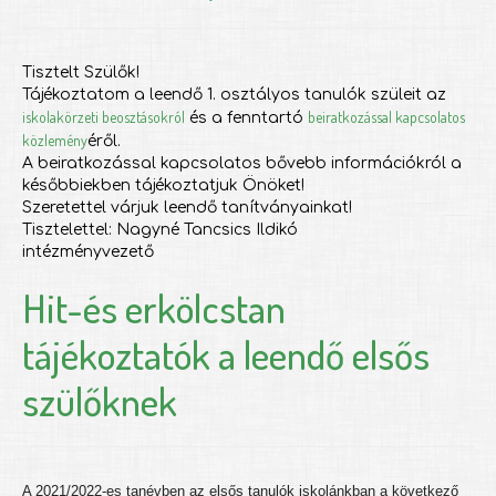
Tisztelt Szülők!
Tájékoztatom a leendő 1. osztályos tanulók szüleit az
iskolakörzeti beosztásokról
beiratkozással kapcsolatos
és a fenntartó
közlemény
éről.
A beiratkozással kapcsolatos bővebb információkról a
későbbiekben tájékoztatjuk Önöket!
Szeretettel várjuk leendő tanítványainkat!
Tisztelettel: Nagyné Tancsics Ildikó
intézményvezető
Hit-és erkölcstan
tájékoztatók a leendő elsős
szülőknek
A 2021/2022-es tanévben az elsős tanulók iskolánkban a következő