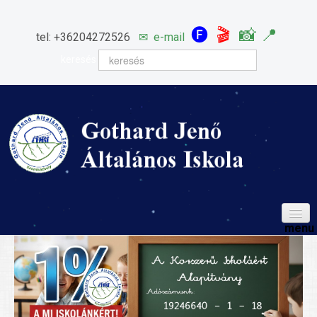
🅕
🎬
📸
📍
tel: +36204272526
✉
e-mail
keresés
HÍREINK
ISKOLÁNK
Igazgatói köszöntő