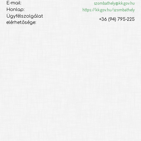
szombathely@kk.gov.hu
E-mail:
https://kk.gov.hu/szombathely
Honlap:
Ügyfélszolgálat
+36 (94) 795-225
elérhetősége: