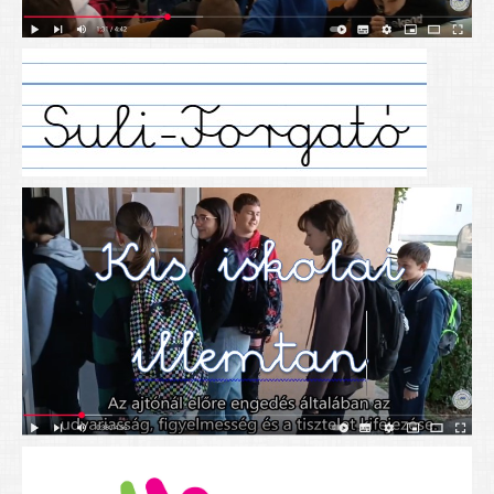
Alapítványunk
Elérhetőség
További cikkek
Nyitva tartás
SZÜLŐKNEK
Google Tanterem, Classroom - útmutató diákoknak
Tanév rendje
Étkezés befizetése
Étlap
eKréta
Diákigazolvány igénylése
Mindennapos testnevelés
Tartós tankönyvek