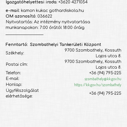
Igazgatóhelyettesi iroda
: +3620 4271054
e-mail
: kamon kukac gothardiskola.hu
OM azonosító
: 036622
Nyitvatartás: Az intézmény nyitvatartása
munkanapokon: 7:00 órától 18:00 óráig
___________________
Fenntartó: Szombathelyi Tankerületi Központ
9700 Szombathely, Kossuth
Székhely:
Lajos utca 8.
9700 Szombathely, Kossuth
Postai cím:
Lajos utca 8.
Telefon:
+36 (94) 795-225
szombathely@kk.gov.hu
E-mail:
https://kk.gov.hu/szombathely
Honlap:
Ügyfélszolgálat
+36 (94) 795-225
elérhetősége: