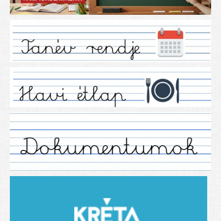
Iskolánkról
Ez a tanévünk
Tanáraink
Tanéveink
Régebbi tanéveink
2021/2022 tanév
2012/2013. tanév
2013/2014. tanév
2014/2015. tanév
2015/2016. tanév
2016/2017 tanév
2017/2018 tanév
2018/2019 tanév