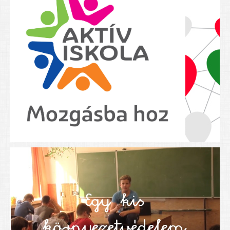
Nyolcadikosainknak
Kréta szülői segédlet
Felsős taneszközlista
BEISKOLÁZÁS 2026