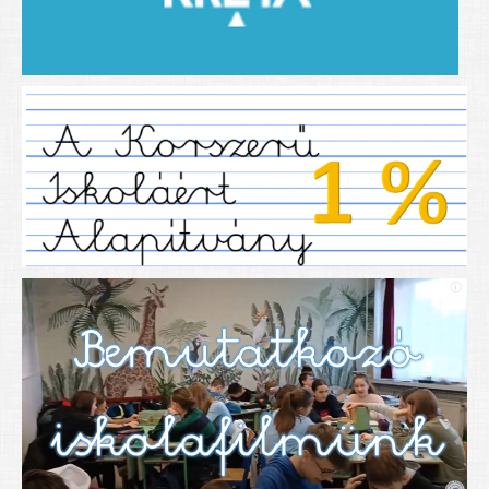
2019/2020-as tanév
2020/21 -es tanév
Dokumentumok
Pályázataink
SIHU
EFOP 325
TÁMOP
TIOP
Határtalanul
Névadónk
UNESCO Társult Iskola
Sportversenyek
Tanulmányi versenyek