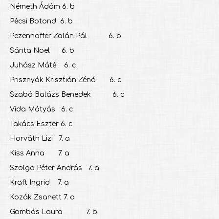
Németh Ádám 6. b
Pécsi Botond 6. b
Pezenhoffer Zalán Pál 6. b
Sánta Noel 6. b
Juhász Máté 6. c
Prisznyák Krisztián Zénó 6. c
Szabó Balázs Benedek 6. c
Vida Mátyás 6. c
Takács Eszter 6. c
Horváth Lizi 7. a
Kiss Anna 7. a
Szolga Péter András 7. a
Kraft Ingrid 7. a
Kozák Zsanett 7. a
Gombás Laura 7. b