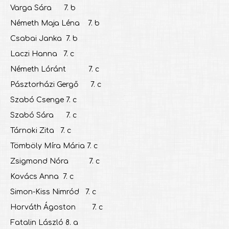
Varga Sára 7. b
Németh Maja Léna 7. b
Csabai Janka 7. b
Laczi Hanna 7. c
Németh Lóránt 7. c
Pásztorházi Gergő 7. c
Szabó Csenge 7. c
Szabó Sára 7. c
Tárnoki Zita 7. c
Tömböly Míra Mária 7. c
Zsigmond Nóra 7. c
Kovács Anna 7. c
Simon-Kiss Nimród 7. c
Horváth Ágoston 7. c
Fatalin László 8. a