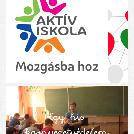
Nyolcadikosainknak
Kréta szülői segédlet
Felsős taneszközlista
BEISKOLÁZÁS 2026