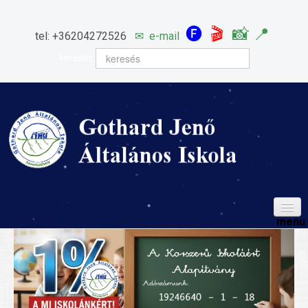
🅕
🎬
📸
📍
tel: +36204272526
✉
e-mail
keresés
HÍREINK
ISKOLÁNK
Igazgatói köszöntő