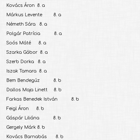
Kovács Áron 8. a
Márkus Levente 8. a
Németh Sára 8. a
Polgár Patrícia 8. a
Soós Máté 8. a
Szarka Gábor 8. a
Szerb Dorka 8. a
Iszak Tamara 8. a
Bem Bendegúz 8. b
Dallos Maja Linett 8. b
Farkas Benedek István 8. b
Feigl Áron 8. b
Gáspár Liliána 8. b
Gergely Márk 8. b
Kovács Barnabás 8. b