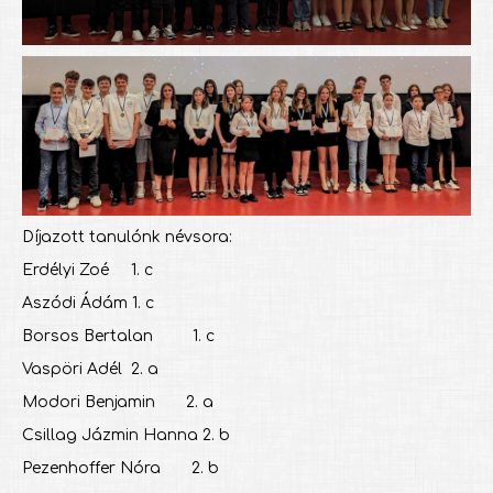
Díjazott tanulónk névsora:
Erdélyi Zoé 1. c
Aszódi Ádám 1. c
Borsos Bertalan 1. c
Vaspöri Adél 2. a
Modori Benjamin 2. a
Csillag Jázmin Hanna 2. b
Pezenhoffer Nóra 2. b