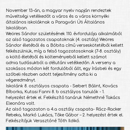
November 13-án, a magyar nyelv napján rendeztek
műveltségi vetélkedőt a város és a város környéki
általános iskoláknak a Paragvári Úti Általános
Iskolában.
Weöres Sándor születésének 110. évfordulója alkalmából
az alsó tagozatos csapatoknak (4. osztály) Weöres
Sándor életéből és a Bóbita című verseskötetéből kellett
felkészülniük, míg a felső tagozatosoknak (7-8. osztály)
a költő életéből és költeményeiből kellett számot
adnia tudásukból a délutáni vetélkedőn. A verseny a
szokásos módon két fordulóból állt, egy írásbeli és egy
szóbeli részben adott teljesítmény adta ki a
végeredményt.
Iskolánk 8. osztályos csapata - Seibert Bálint, Kovács
Bíborka, Kutasi Fanni 8. b osztályos tanulók - 1.
helyezést értek el. Felkészítő tanáruk Némethné Takács
Eleonóra volt.
Az alsó tagozaton a 4.a osztály csapata- Rácz-Racker
Rebeka, Markó Lukács, Tőke Gábor – 2. helyezést értek el.
Felkészítőjük Verasztóné Tóth Ildikó.