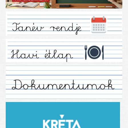
Iskolánkról
Ez a tanévünk
Tanáraink
Tanéveink
Régebbi tanéveink
2021/2022 tanév
2012/2013. tanév
2013/2014. tanév
2014/2015. tanév
2015/2016. tanév
2016/2017 tanév
2017/2018 tanév
2018/2019 tanév