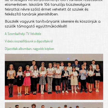
elismerésben. Iskolánk 106 tanulója büszkeségünk
felirattal névre szóló érmet vehetett át szüleik és
felkészítő tanáraik jelenlétében.
Büszkék vagyunk tanítványaink sikereire és köszönjük a
szülők támogató együttműködését!
A Szombathelyi TV felvétele
Videós összeállításunk a díjazottakról
Díjazottak albumban, nagyobb képben