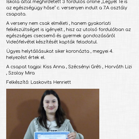
Iskola által meghirdetett 3 fordulós online „Legyél Te is
az egészségügy hőse” c. versenyen indult a 7.A osztály
csapata.
A verseny nem csak elméleti , hanem gyakorlati
felkészültséget is igényelt , hisz az utolsó fordulóban az
egészséges csecsemő és gyermek gondozásáról
Videófelvétel készítését kapták feladatul.
Ügyes helytállásukat siker koronázta , megyei 4.
helyezést értek el.
A csapat tagjai: Kiss Anna , Szécsényi Gréti , Horváth Lizi
, Szalay Mira
Felkészítő: Laskovits Henriett