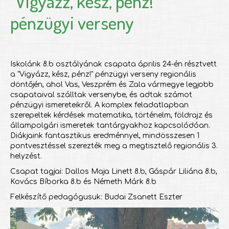
"Vigyázz, kész, pénz!"
pénzügyi verseny
Iskolánk 8.b osztályának csapata április 24-én résztvett
a "Vigyázz, kész, pénz!" pénzügyi verseny regionális
döntőjén, ahol Vas, Veszprém és Zala vármegye legjobb
csapataival szálltak versenybe, és adtak számot
pénzügyi ismereteikről. A komplex feladatlapban
szerepeltek kérdések matematika, történelm, földrajz és
állampolgári ismeretek tantárgyakhoz kapcsolódóan.
Diákjaink fantasztikus eredménnyel, mindösszesen 1
pontvesztéssel szerezték meg a megtisztelő regionális 3.
helyzést.
Csapat tagjai: Dallos Maja Linett 8.b, Gáspár Liliána 8.b,
Kovács Bíborka 8.b és Németh Márk 8.b
Felkészítő pedagógusuk: Budai Zsanett Eszter