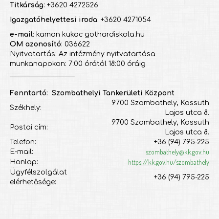
Titkárság
: +3620 4272526
Igazgatóhelyettesi iroda
: +3620 4271054
e-mail
: kamon kukac gothardiskola.hu
OM azonosító
: 036622
Nyitvatartás: Az intézmény nyitvatartása
munkanapokon: 7:00 órától 18:00 óráig
___________________
Fenntartó: Szombathelyi Tankerületi Központ
9700 Szombathely, Kossuth
Székhely:
Lajos utca 8.
9700 Szombathely, Kossuth
Postai cím:
Lajos utca 8.
Telefon:
+36 (94) 795-225
szombathely@kk.gov.hu
E-mail:
https://kk.gov.hu/szombathely
Honlap:
Ügyfélszolgálat
+36 (94) 795-225
elérhetősége: