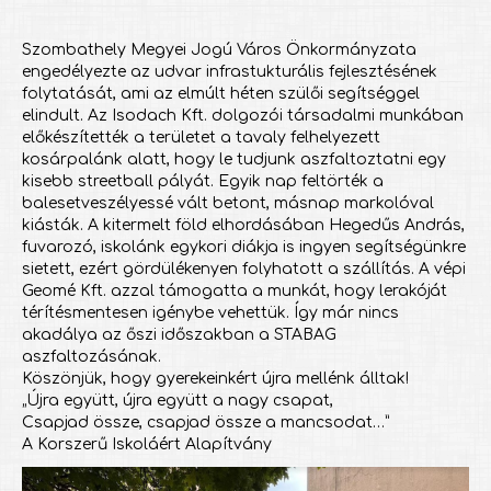
Szombathely Megyei Jogú Város Önkormányzata
engedélyezte az udvar infrastukturális fejlesztésének
folytatását, ami az elmúlt héten szülői segítséggel
elindult. Az Isodach Kft. dolgozói társadalmi munkában
előkészítették a területet a tavaly felhelyezett
kosárpalánk alatt, hogy le tudjunk aszfaltoztatni egy
kisebb streetball pályát. Egyik nap feltörték a
balesetveszélyessé vált betont, másnap markolóval
kiásták. A kitermelt föld elhordásában Hegedűs András,
fuvarozó, iskolánk egykori diákja is ingyen segítségünkre
sietett, ezért gördülékenyen folyhatott a szállítás. A vépi
Geomé Kft. azzal támogatta a munkát, hogy lerakóját
térítésmentesen igénybe vehettük. Így már nincs
akadálya az őszi időszakban a STABAG
aszfaltozásának.
Köszönjük, hogy gyerekeinkért újra mellénk álltak!
„Újra együtt, újra együtt a nagy csapat,
Csapjad össze, csapjad össze a mancsodat…”
A Korszerű Iskoláért Alapítvány