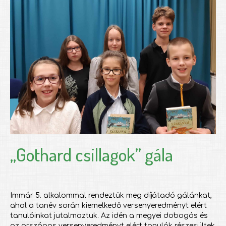
„Gothard csillagok” gála
Immár 5. alkalommal rendeztük meg díjátadó gálánkat,
ahol a tanév során kiemelkedő versenyeredményt elért
tanulóinkat jutalmaztuk. Az idén a megyei dobogós és
az országos versenyeredményt elért tanulók részesültek