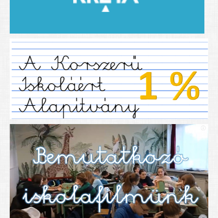
2019/2020-as tanév
2020/21 -es tanév
Dokumentumok
Pályázataink
SIHU
EFOP 325
TÁMOP
TIOP
Határtalanul
Névadónk
UNESCO Társult Iskola
Sportversenyek
Tanulmányi versenyek