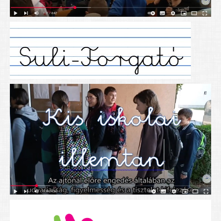
Alapítványunk
Elérhetőség
További cikkek
Nyitva tartás
SZÜLŐKNEK
Google Tanterem, Classroom - útmutató diákoknak
Tanév rendje
Étkezés befizetése
Étlap
eKréta
Diákigazolvány igénylése
Mindennapos testnevelés
Tartós tankönyvek