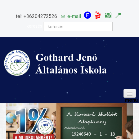
🅕
🎬
📸
📍
tel: +36204272526
✉
e-mail
keresés
HÍREINK
ISKOLÁNK
Igazgatói köszöntő