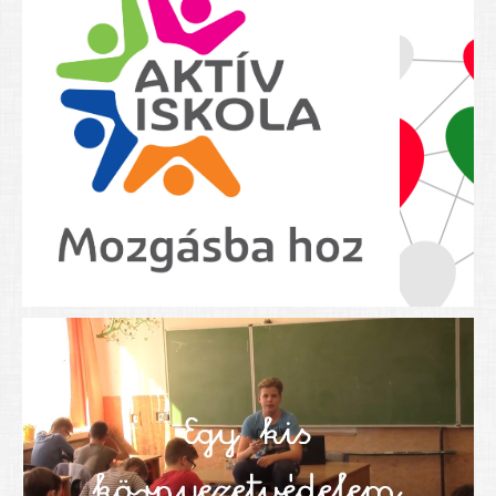
Nyolcadikosainknak
Kréta szülői segédlet
Felsős taneszközlista
BEISKOLÁZÁS 2026