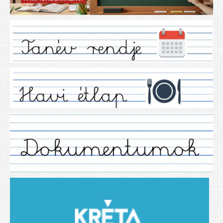
Iskolánkról
Ez a tanévünk
Tanáraink
Tanéveink
Régebbi tanéveink
2021/2022 tanév
2012/2013. tanév
2013/2014. tanév
2014/2015. tanév
2015/2016. tanév
2016/2017 tanév
2017/2018 tanév
2018/2019 tanév