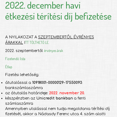
2022. december havi
étkezési térítési díj befizetése
A NYILAKOZAT A
SZEPTEMBERTŐL ÉVRÉNYES
TT TÖLTHETŐ LE.
ÁRAKKAL
I
érvényes árak
2022. szeptembertől
Fizetendő lista
Étlap
Fizetési lehetőség:
átutalással a
10918001-00000129-17550093
bankszámlaszámra
az átutalás határideje:
2022
.
november 20.
készpénzben az
Unicredit bankban
a fenti
számlaszámra
Amennyiben utalással nem tudja megoldania térítési díj
fizetését, akkor a Nádasdy Ferenc utca 4. szám alatti