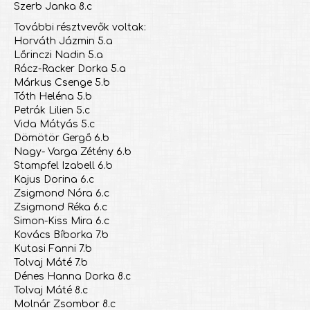
Szerb Janka 8.c
További résztvevők voltak:
Horváth Jázmin 5.a
Lőrinczi Nadin 5.a
Rácz-Racker Dorka 5.a
Márkus Csenge 5.b
Tóth Heléna 5.b
Petrák Lilien 5.c
Vida Mátyás 5.c
Dömötör Gergő 6.b
Nagy- Varga Zétény 6.b
Stampfel Izabell 6.b
Kajus Dorina 6.c
Zsigmond Nóra 6.c
Zsigmond Réka 6.c
Simon-Kiss Mira 6.c
Kovács Bíborka 7.b
Kutasi Fanni 7.b
Tolvaj Máté 7.b
Dénes Hanna Dorka 8.c
Tolvaj Máté 8.c
Molnár Zsombor 8.c