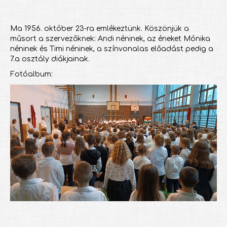
Ma 1956. október 23-ra emlékeztünk. Köszönjük a
műsort a szervezőknek: Andi néninek, az éneket Mónika
néninek és Timi néninek, a színvonalas előadást pedig a
7.a osztály diákjainak.
Fotóalbum: