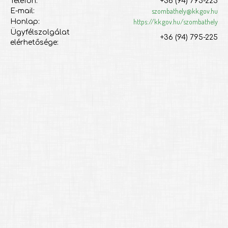
Telefon:
+36 (94) 795-225
szombathely@kk.gov.hu
E-mail:
https://kk.gov.hu/szombathely
Honlap:
Ügyfélszolgálat
+36 (94) 795-225
elérhetősége: