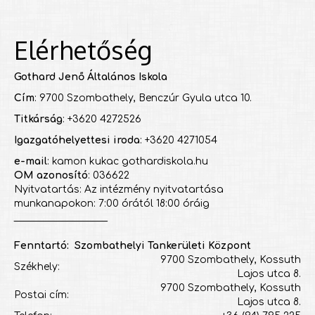
Elérhetőség
Gothard Jenő Általános Iskola
Cím
: 9700 Szombathely, Benczúr Gyula utca 10.
Titkárság
: +3620 4272526
Igazgatóhelyettesi iroda
: +3620 4271054
e-mail
: kamon kukac gothardiskola.hu
OM azonosító
: 036622
Nyitvatartás: Az intézmény nyitvatartása
munkanapokon: 7:00 órától 18:00 óráig
___________________
Fenntartó: Szombathelyi Tankerületi Központ
9700 Szombathely, Kossuth
Székhely:
Lajos utca 8.
9700 Szombathely, Kossuth
Postai cím:
Lajos utca 8.