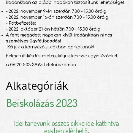
irodánkban az alábbi napokon biztosítunk lehetőséget:
- 2022. november 9-én szerdán 7.30 - 15.00 óráig
- 2022. november 16-án szerdán 7.30 - 15.00 óráig
- Pótbefizetés:
- 2022. október 21-án hétfőn 7.30 - 15.00 óráig
A fent megadott napokon kívül irodánkban nincs
személyes ügyfélfogadás!
Kérjük a környező utcákban parkoljanak!
Felmerült kérdés esetén, kérjük keresse ügyintézőnket,
a 06 20 503 3995 telefonszámon
Alkategóriák
Beiskolázás 2023
Idei tanévünk
összes cikke ide kattintva
egyben elérhető
.