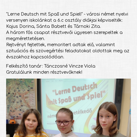
"Lerne Deutsch mit Spaß und Spiel!" - városi német nyelvi
versenyen iskolánkat a 6.c osztály diákjai képviselték:
Kajus Dorina, Sánta Babett és Tárnoki Zita.
A három fős csapat résztvevői ügyesen szerepeltek a
megmérettetésen.
Rejtvényt fejtettek, memoritert adtak elő, valamint
szituációs és szövegértési feladatokat oldottak meg az
évszakhoz kapcsolódóan.
Felkészítő tanár: Tánczosné Vincze Viola
Gratulálunk minden résztvevőknek!