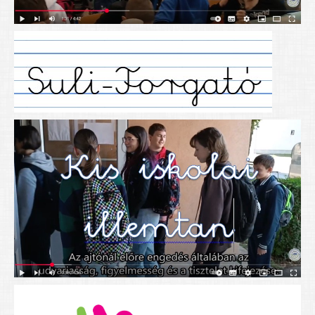
Alapítványunk
Elérhetőség
További cikkek
Nyitva tartás
SZÜLŐKNEK
Google Tanterem, Classroom - útmutató diákoknak
Tanév rendje
Étkezés befizetése
Étlap
eKréta
Diákigazolvány igénylése
Mindennapos testnevelés
Tartós tankönyvek