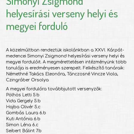
Simonyi Zsigmond
helyesírási verseny helyi és
megyei forduló
A közelmúltban rendeztük iskolánkban a XXVI. Kárpát-
medencei Simonyi Zsigmond helyesírási verseny helyi és
megyei fordulóit. A megmérettetésen intézményünk több
tanulója is eredményesen szerepelt. Felkészítő tanáraik:
Némethné Takács Eleonóra, Tánczosné Vincze Viola,
Czingráber Orsolya
A megyei fordulóra továbbjutott versenyzők:
Pölhös Letti 5.b
Vida Gergely 5.b
Hajba Olivér 5.c
Gombás Laura 6.b
Kuti Antónia 6.b
Simon Léna 6.c
Seibert Bálint 7.b