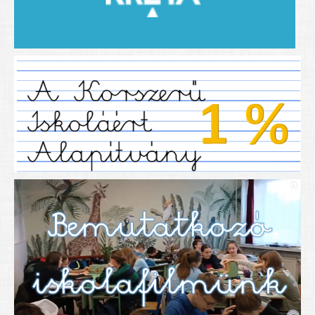
2019/2020-as tanév
2020/21 -es tanév
Dokumentumok
Pályázataink
SIHU
EFOP 325
TÁMOP
TIOP
Határtalanul
Névadónk
UNESCO Társult Iskola
Sportversenyek
Tanulmányi versenyek