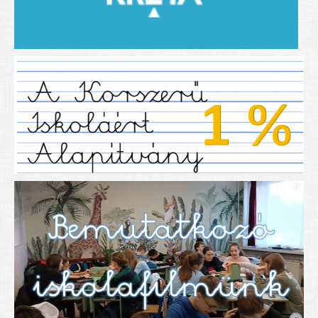
2019/2020-as tanév
2020/21 -es tanév
Dokumentumok
Pályázataink
SIHU
EFOP 325
TÁMOP
TIOP
Határtalanul
Névadónk
UNESCO Társult Iskola
Sportversenyek
Tanulmányi versenyek