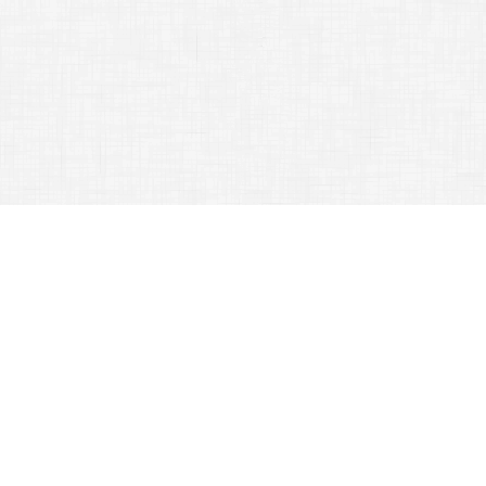
Gothard Jenő Általános Iskola, 9700 Szombathely, Benczúr Gyula utca
10.