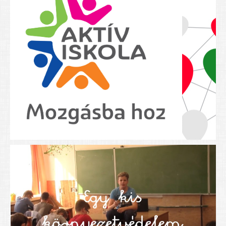
Nyolcadikosainknak
Kréta szülői segédlet
Felsős taneszközlista
BEISKOLÁZÁS 2026