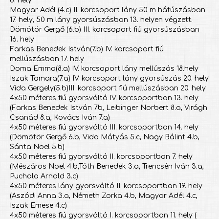
6. hely
Magyar Adél (4.c) II. korcsoport lány 50 m hátúszásban
17. hely, 50 m lány gyorsúszásban 13. helyen végzett.
Dömötör Gergő (6.b) III. korcsoport fiú gyorsúszásban
16. hely
Farkas Benedek István(7.b) IV. korcsoport fiú
mellúszásban 17. hely
Doma Emma(8.a) IV. korcsoport lány mellúszás 18.hely
Iszak Tamara(7.a) IV. korcsoport lány gyorsúszás 20. hely
Vida Gergely(5.b)III. korcsoport fiú mellúszásban 20. hely
4x50 méteres fiú gyorsváltó IV. korcsoportban 13. hely
(Farkas Benedek István 7b, Leibinger Norbert 8.a, Virágh
Csanád 8.a, Kovács Iván 7.a)
4x50 méteres fiú gyorsváltó III. korcsoportban 14. hely
(Dömötör Gergő 6.b, Vida Mátyás 5.c, Nagy Bálint 4.b,
Sánta Noel 5.b)
4x50 méteres fiú gyorsváltó II. korcsoportban 7. hely
(Mészáros Noel 4.b,Tóth Benedek 3.a, Trencsén Iván 3.a,
Puchala Arnold 3.c)
4x50 méteres lány gyorsváltó II. korcsoportban 19. hely
(Aszódi Anna 3.a, Németh Zorka 4.b, Magyar Adél 4.c,
Iszak Emese 4.c)
4x50 méteres fiú gyorsváltó I. korcsoportban 11. hely (