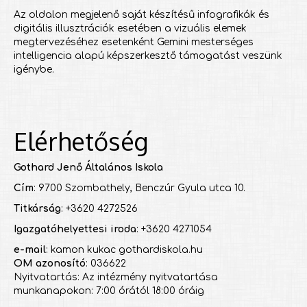
Az oldalon megjelenő saját készítésű infografikák és
digitális illusztrációk esetében a vizuális elemek
megtervezéséhez esetenként Gemini mesterséges
intelligencia alapú képszerkesztő támogatást veszünk
igénybe.
Elérhetőség
Gothard Jenő Általános Iskola
Cím
: 9700 Szombathely, Benczúr Gyula utca 10.
Titkárság
: +3620 4272526
Igazgatóhelyettesi iroda
: +3620 4271054
e-mail
: kamon kukac gothardiskola.hu
OM azonosító
: 036622
Nyitvatartás: Az intézmény nyitvatartása
munkanapokon: 7:00 órától 18:00 óráig
___________________