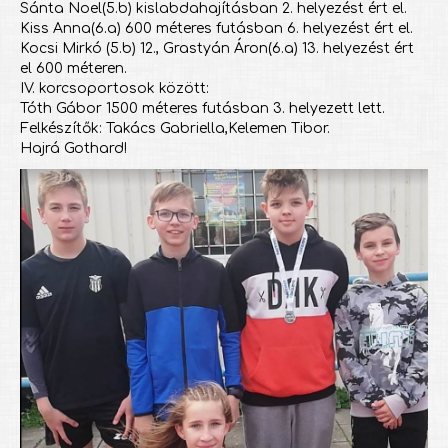
Sánta Noel(5.b) kislabdahajításban 2. helyezést ért el.
Kiss Anna(6.a) 600 méteres futásban 6. helyezést ért el.
Kocsi Mirkó (5.b) 12., Grastyán Áron(6.a) 13. helyezést ért
el 600 méteren.
IV. korcsoportosok között:
Tóth Gábor 1500 méteres futásban 3. helyezett lett.
Felkészítők: Takács Gabriella,Kelemen Tibor.
Hajrá Gothard!