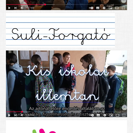
Alapítványunk
Elérhetőség
További cikkek
Nyitva tartás
SZÜLŐKNEK
Google Tanterem, Classroom - útmutató diákoknak
Tanév rendje
Étkezés befizetése
Étlap
eKréta
Diákigazolvány igénylése
Mindennapos testnevelés
Tartós tankönyvek