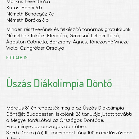
Márkus Levente 6.a
Kutasi Fanni 6.b
Németh Bendegúz 7.c
Németh Boróka 8.b
Minden résztvevőnek és felkészítő tanárnak gratulálunk!
Némethné Takács Eleonóra, Gerecsné Lehner Ildikó,
Ágoston Gabriella, Börzsönyi Ágnes, Tánczosné Vincze
Viola, Czingráber Orsolya
FOTÓALBUM
Úszás Diákolimpia Döntő
Március 31-én rendezték meg a az Úszás Diákolimpia
Döntőjét Budapesten. Iskolánk 28 tanulója jutott tovább
a Megyei fordulóból az Országos Döntőbe.
Eredmények az országos döntőben:
Szerb Dorka (7.a) III. korcsoport lány 100 m mellúszásban