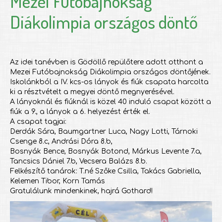
Mezei Futóbajnokság
Diákolimpia országos döntő
Az idei tanévben is Gödöllő repülőtere adott otthont a
Mezei Futóbajnokság Diákolimpia országos döntőjének.
Iskolánkból a IV. kcs-os lányok és fiúk csapata harcolta
ki a résztvételt a megyei döntő megnyerésével.
A lányoknál és fiúknál is közel 40 induló csapat között a
fiúk a 9., a lányok a 6. helyezést érték el.
A csapat tagjai:
Derdák Sára, Baumgartner Luca, Nagy Lotti, Tárnoki
Csenge 8.c, Andrási Dóra 8.b,
Bosnyák Bence, Bosnyák Botond, Márkus Levente 7.a,
Tancsics Dániel 7.b, Vecsera Balázs 8.b.
Felkészítő tanárok: T.né Szőke Csilla, Takács Gabriella,
Kelemen Tibor, Korn Tamás
Gratulálunk mindenkinek, hajrá Gothard!