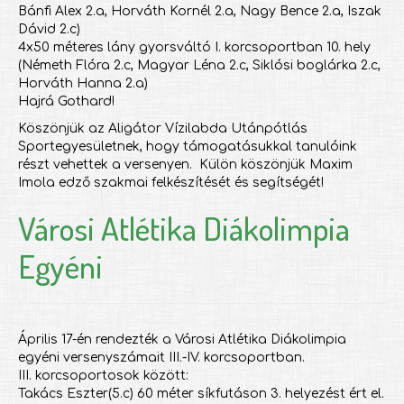
Bánfi Alex 2.a, Horváth Kornél 2.a, Nagy Bence 2.a, Iszak
Dávid 2.c)
4x50 méteres lány gyorsváltó I. korcsoportban 10. hely
(Németh Flóra 2.c, Magyar Léna 2.c, Siklósi boglárka 2.c,
Horváth Hanna 2.a)
Hajrá Gothard!
Köszönjük az Aligátor Vízilabda Utánpótlás
Sportegyesületnek, hogy támogatásukkal tanulóink
részt vehettek a versenyen. Külön köszönjük Maxim
Imola edző szakmai felkészítését és segítségét!
Városi Atlétika Diákolimpia
Egyéni
Április 17-én rendezték a Városi Atlétika Diákolimpia
egyéni versenyszámait III.-IV. korcsoportban.
III. korcsoportosok között:
Takács Eszter(5.c) 60 méter síkfutáson 3. helyezést ért el.