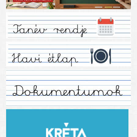
Iskolánkról
Ez a tanévünk
Tanáraink
Tanéveink
Régebbi tanéveink
2021/2022 tanév
2012/2013. tanév
2013/2014. tanév
2014/2015. tanév
2015/2016. tanév
2016/2017 tanév
2017/2018 tanév
2018/2019 tanév