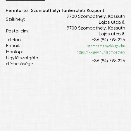
Fenntartó: Szombathelyi Tankerületi Központ
9700 Szombathely, Kossuth
Székhely:
Lajos utca 8.
9700 Szombathely, Kossuth
Postai cím:
Lajos utca 8.
Telefon:
+36 (94) 795-225
szombathely@kk.gov.hu
E-mail:
https://kk.gov.hu/szombathely
Honlap:
Ügyfélszolgálat
+36 (94) 795-225
elérhetősége: