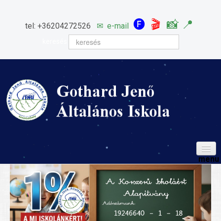
🅕
🎬
📸
📍
tel: +36204272526
✉
e-mail
keresés
HÍREINK
ISKOLÁNK
Igazgatói köszöntő