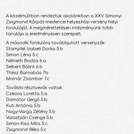
A közelmúltban rendeztük iskolánkban a XXV. Simonyi
Zsigmond Kárpát-medencei helyesírási verseny helyi
fordulóját. A megmérettetésen intézményünk több
tanulója is eredményesen szerepelt.
A második fordulóra továbbjutott versenyzők:
Stampfel Izabell Dorka 5.b
Simon Léna 5.c
Németh Bodza 6.a
Seibert Bálint 6.b
Thész Barnabás 7.b
Molnár Zsombor 7.c
További résztvevők voltak:
Czikora Loretta 5.a
Dömötör Gergő 5.b
Kuti Antónia 5.b
Nagy-Varga Zétény 5.b
Valastyán Csenge 5.b
Simon-Kiss Míra 5.c
Zsigmond Réka 5.c