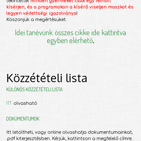
tekintettel
minden gyermeket csak egy felnőtt
kísérjen, és a programokon a kísérő viseljen maszkot és
legyen védettségi igazolványa
!
Köszönjük a megértésüket.
Idei tanévünk
összes cikke ide kattintva
egyben elérhető
.
Közzétételi lista
KÜLÖNÖS KÖZZÉTÉTELI LISTA
ITT
olvasható
DOKUMENTUMOK
Itt letöltheti, vagy online olvashatja dokumentumainkat,
.pdf kiterjesztésben. Kérjük, kattintson a megfelelő címre.