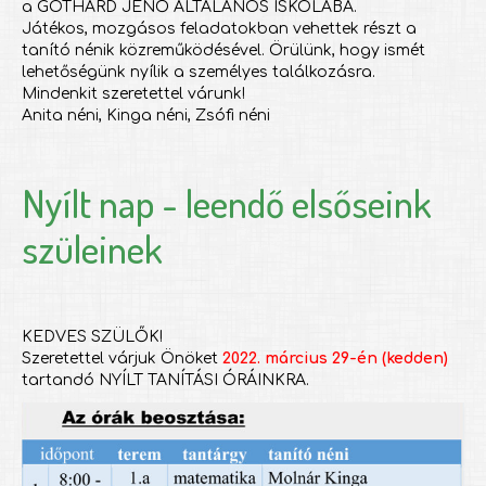
a GOTHARD JENŐ ÁLTALÁNOS ISKOLÁBA.
Játékos, mozgásos feladatokban vehettek részt a
tanító nénik közreműködésével. Örülünk, hogy ismét
lehetőségünk nyílik a személyes találkozásra.
Mindenkit szeretettel várunk!
Anita néni, Kinga néni, Zsófi néni
Nyílt nap - leendő elsőseink
szüleinek
KEDVES SZÜLŐK!
Szeretettel várjuk Önöket
2022. március 29-én (kedden)
tartandó NYÍLT TANÍTÁSI ÓRÁINKRA.