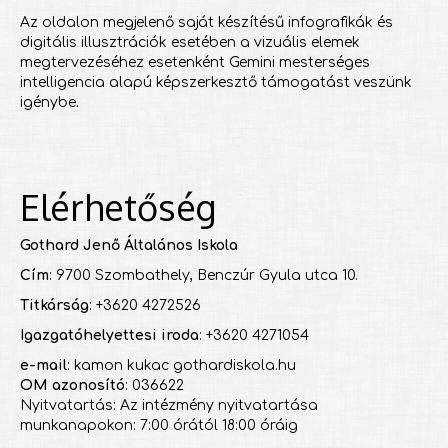
Az oldalon megjelenő saját készítésű infografikák és
digitális illusztrációk esetében a vizuális elemek
megtervezéséhez esetenként Gemini mesterséges
intelligencia alapú képszerkesztő támogatást veszünk
igénybe.
Elérhetőség
Gothard Jenő Általános Iskola
Cím
: 9700 Szombathely, Benczúr Gyula utca 10.
Titkárság
: +3620 4272526
Igazgatóhelyettesi iroda
: +3620 4271054
e-mail
: kamon kukac gothardiskola.hu
OM azonosító
: 036622
Nyitvatartás: Az intézmény nyitvatartása
munkanapokon: 7:00 órától 18:00 óráig
___________________