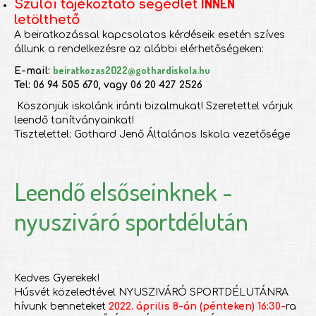
INNEN
Szülői tájékoztató segédlet
letölthető
A beiratkozással kapcsolatos kérdéseik esetén szíves
állunk a rendelkezésre az alábbi elérhetőségeken:
beiratkozas2022@gothardiskola.hu
E-mail:
Tel: 06 94 505 670, vagy 06 20 427 2526
Köszönjük iskolánk iránti bizalmukat! Szeretettel várjuk
leendő tanítványainkat!
Tisztelettel: Gothard Jenő Általános Iskola vezetősége
Leendő elsőseinknek -
nyusziváró sportdélután
Kedves Gyerekek!
Húsvét közeledtével NYUSZIVÁRÓ SPORTDÉLUTÁNRA
hívunk benneteket
2022. április 8-án (pénteken) 16:30-
ra