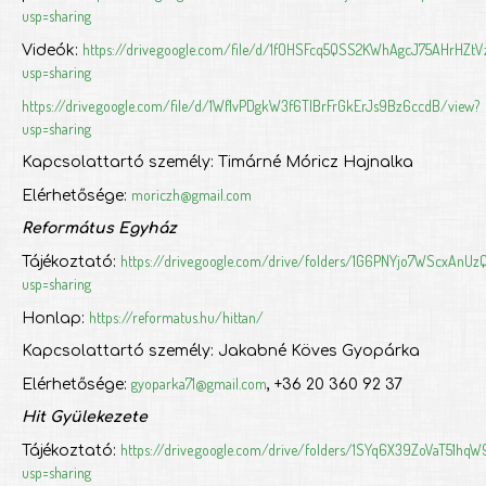
usp=sharing
https://drive.google.com/file/d/1fOHSFcq5QSS2KWhAgcJ75AHrHZtV
Videók:
usp=sharing
https://drive.google.com/file/d/1Wf1vPDgkW3f6TlBrFrGkErJs9Bz6ccdB/view?
usp=sharing
Kapcsolattartó személy: Timárné Móricz Hajnalka
moriczh@gmail.com
Elérhetősége:
Református Egyház
https://drive.google.com/drive/folders/1G6PNYjo7WScxAnU
Tájékoztató:
usp=sharing
https://reformatus.hu/hittan/
Honlap:
Kapcsolattartó személy: Jakabné Köves Gyopárka
gyoparka71@gmail.com
Elérhetősége:
, +36 20 360 92 37
Hit Gyülekezete
https://drive.google.com/drive/folders/1SYq6X39ZoVaT51
Tájékoztató:
usp=sharing