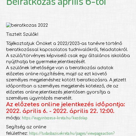
Beiratkozás április 6-tól
Tisztelt Szülők!
Tájékoztatjuk Önöket a 2022/2023-as tanévre történő
beiratkozással kapcsolatos tudnivalókról, feladatokról.
A szülő/törvényes képviselő csak egy általános iskolába
nyújthatja be gyermeke jelentkezését.
A szülőnek lehetősége van a beiratkozási adatok
előzetes online rögzítésére, majd az ezt követő
személyes megjelenéshez kötött beiratkozásra. A jelzett
időpontban a személyes megjelenés kötelező, de az
előzetes online jelentkezés jelentősen gyorsítja a
személyes ügyintézés menetét.
Az előzetes online jelentkezés időpontja:
2022. április 6. - 2022. április 22. 12:00.
https://eugyintezes.e-kreta.hu/kezdolap
módja:
Segítség az online
https://tudasbazis.ekreta.hu/pages/viewpage.action?
felülethez: