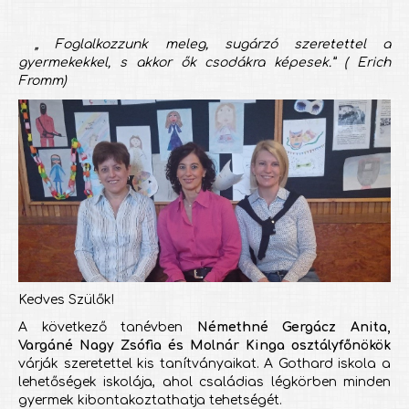
„ Foglalkozzunk meleg, sugárzó szeretettel a
gyermekekkel, s akkor ők csodákra képesek.” ( Erich
Fromm)
Kedves Szülők!
A következő tanévben
Némethné Gergácz Anita,
Vargáné Nagy Zsófia és Molnár Kinga osztályfőnökök
várják szeretettel kis tanítványaikat. A Gothard iskola a
lehetőségek iskolája, ahol családias légkörben minden
gyermek kibontakoztathatja tehetségét.