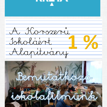
2019/2020-as tanév
2020/21 -es tanév
Dokumentumok
Pályázataink
SIHU
EFOP 325
TÁMOP
TIOP
Határtalanul
Névadónk
UNESCO Társult Iskola
Sportversenyek
Tanulmányi versenyek