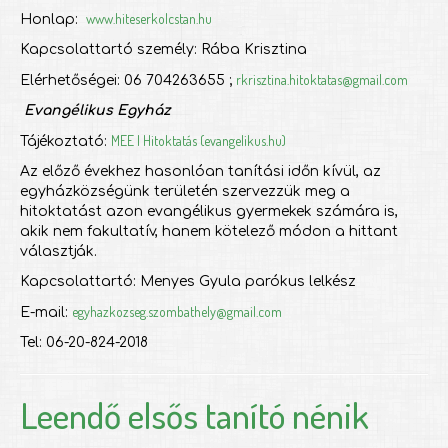
www.hiteserkolcstan.hu
Honlap:
Kapcsolattartó személy: Rába Krisztina
rkrisztina.hitoktatas@gmail.com
Elérhetőségei: 06 704263655 ;
Evangélikus Egyház
MEE | Hitoktatás (evangelikus.hu)
Tájékoztató:
Az előző évekhez hasonlóan tanítási időn kívül, az
egyházközségünk területén szervezzük meg a
hitoktatást azon evangélikus gyermekek számára is,
akik nem fakultatív, hanem kötelező módon a hittant
választják.
Kapcsolattartó: Menyes Gyula parókus lelkész
egyhazkozseg.szombathely@gmail.com
E-mail:
Tel: 06-20-824-2018
Leendő elsős tanító nénik