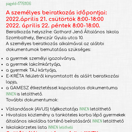
pageId=17761106
A személyes beiratkozás időpontjai:
2022.április 21. csütörtök 8:00-18:00
2022. április 22. péntek 8:00-18:00.
Beiratkozás helyszíne: Gothard Jenő Általános Iskola
Szombathely, Benczúr Gyula utca 10.
A személyes beiratkozás alkalmával az alábbi
dokumentumok bemutatása szükséges:
a gyermek személyi igazolványa,
a gyermek lakcímkártyája,
a gyermek TAJ kártyája,
E-KRÉTA felületről kinyomtatott és aláírt beiratkozási
lapja,
a GAMESZ étkeztetéssel kapcsolatos dokumentuma
INNEN
is letölthető.
További dokumentumok:
INNEN
Vízilandások (AVUS) tájékoztatója
letölthető
Hivatalos közlemény a tanköteles korba lépő gyermekek
INNEN
általános iskolába történő beíratásáról
letölthető
INNEN
letöthető
Iskolakörzetes lista