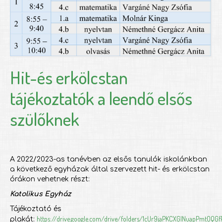
Hit-és erkölcstan
tájékoztatók a leendő elsős
szülőknek
A 2022/2023-as tanévben az elsős tanulók iskolánkban
a következő egyházak által szervezett hit- és erkölcstan
órákon vehetnek részt:
Katolikus Egyház
Tájékoztató és
https://drive.google.com/drive/folders/1cUr9jaPKCXGINuapPmtOQG
plakát: