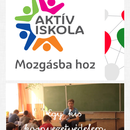
Nyolcadikosainknak
Kréta szülői segédlet
Felsős taneszközlista
BEISKOLÁZÁS 2026