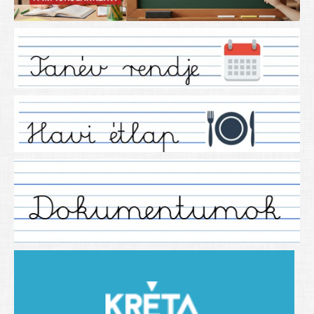
Iskolánkról
Ez a tanévünk
Tanáraink
Tanéveink
Régebbi tanéveink
2021/2022 tanév
2012/2013. tanév
2013/2014. tanév
2014/2015. tanév
2015/2016. tanév
2016/2017 tanév
2017/2018 tanév
2018/2019 tanév