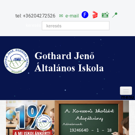
🅕
🎬
📸
📍
tel: +36204272526
✉
e-mail
keresés
HÍREINK
ISKOLÁNK
Igazgatói köszöntő