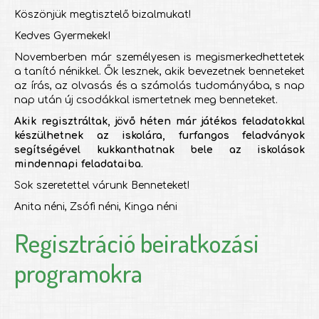
Köszönjük megtisztelő bizalmukat!
Kedves Gyermekek!
Novemberben már személyesen is megismerkedhettetek
a tanító nénikkel. Ők lesznek, akik bevezetnek benneteket
az írás, az olvasás és a számolás tudományába, s nap
nap után új csodákkal ismertetnek meg benneteket.
Akik regisztráltak, jövő héten már játékos feladatokkal
készülhetnek az iskolára, furfangos feladványok
segítségével kukkanthatnak bele az iskolások
mindennapi feladataiba.
Sok szeretettel várunk Benneteket!
Anita néni, Zsófi néni, Kinga néni
Regisztráció beiratkozási
programokra