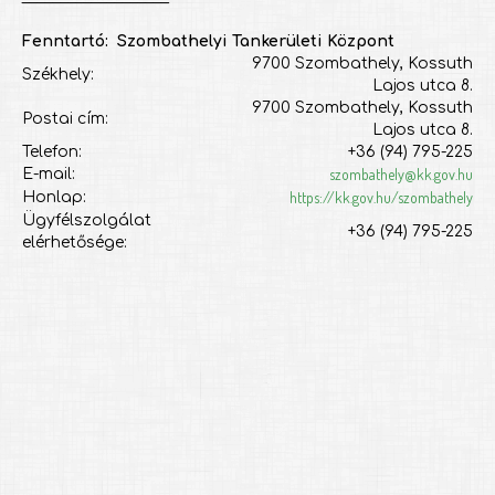
Fenntartó: Szombathelyi Tankerületi Központ
9700 Szombathely, Kossuth
Székhely:
Lajos utca 8.
9700 Szombathely, Kossuth
Postai cím:
Lajos utca 8.
Telefon:
+36 (94) 795-225
szombathely@kk.gov.hu
E-mail:
https://kk.gov.hu/szombathely
Honlap:
Ügyfélszolgálat
+36 (94) 795-225
elérhetősége: