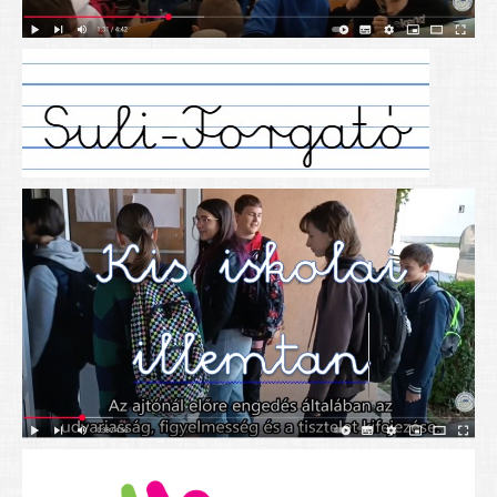
Alapítványunk
Elérhetőség
További cikkek
Nyitva tartás
SZÜLŐKNEK
Google Tanterem, Classroom - útmutató diákoknak
Tanév rendje
Étkezés befizetése
Étlap
eKréta
Diákigazolvány igénylése
Mindennapos testnevelés
Tartós tankönyvek