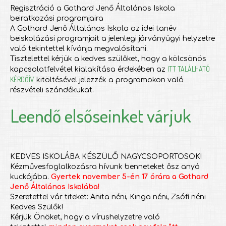
Regisztráció a Gothard Jenő Általános Iskola
beiratkozási programjaira
A Gothard Jenő Általános Iskola az idei tanév
beiskolázási programjait a jelenlegi járványügyi helyzetre
való tekintettel kívánja megvalósítani.
Tisztelettel kérjük a kedves szülőket, hogy a kölcsönös
ITT TALÁLHATÓ
kapcsolatfelvétel kialakítása érdekében az
KÉRDŐÍV
kitöltésével jelezzék a programokon való
részvételi szándékukat.
Leendő elsőseinket várjuk
KEDVES ISKOLÁBA KÉSZÜLŐ NAGYCSOPORTOSOK!
Kézművesfoglalkozásra hívunk benneteket ősz anyó
kuckójába.
Gyertek november 5-én 17 órára a Gothard
Jenő Általános Iskolába!
Szeretettel vár titeket: Anita néni, Kinga néni, Zsófi néni
Kedves Szülők!
Kérjük Önöket, hogy a vírushelyzetre való