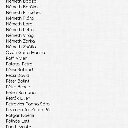
Németh Bodza
Németh Boróka
Németh Erzsébet
Németh Flóra
Németh Lara
Németh Petra
Németh Virág
Németh Zorka
Németh Zsófia
Óvári Gréta Hanna
Pálfi Vivien
Palotai Petra
Pécsi Botond
Pécsi Dávid
Péter Bálint
Péter Bence
Péteri Ramóna
Petrák Lilien
Petrovics Panna Sára
Pezenhoffer Zalán Pál
Polgár Noémi
Pölhös Letti
Pup Levente