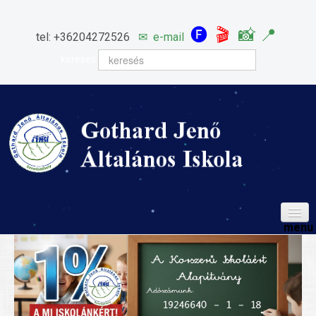
🅕
🎬
📸
📍
tel: +36204272526
✉
e-mail
keresés
HÍREINK
ISKOLÁNK
Igazgatói köszöntő