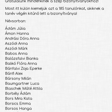
Gratulálunk mindenkinek a szép bizonyítványokhoz!
Most itt külön kiemeljük azt a 185 tanulónkat, akiknek a
tanév végén kitűnő lett a bizonyítványa!
Névsorban:
Ádám Júlia
Ámon Hanna
Andrási Dóra Anna
Aszódi Anna
Aszódi Márk
Babos Anna
Balázsfalvi Bianka
Balikó Flóra Anna
Bánfalvi Zoja Eperke
Bánfi Alex
Bársony Milán
Baumgartner Luca
Blaschek Máté Attila
Borbély Ádám
Bors Mira Kata
Borsics Emma
Borsos Hanga