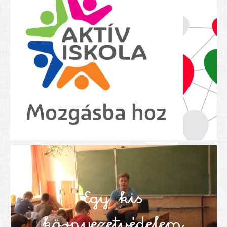
Nyolcadikosainknak
Kréta szülői segédlet
Felsős taneszközlista
BEISKOLÁZÁS 2026