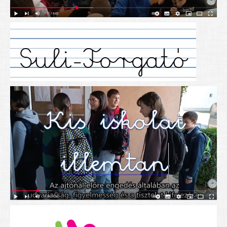
Alapítványunk
Elérhetőség
További cikkek
Nyitva tartás
SZÜLŐKNEK
Google Tanterem, Classroom - útmutató diákoknak
Tanév rendje
Étkezés befizetése
Étlap
eKréta
Diákigazolvány igénylése
Mindennapos testnevelés
Tartós tankönyvek