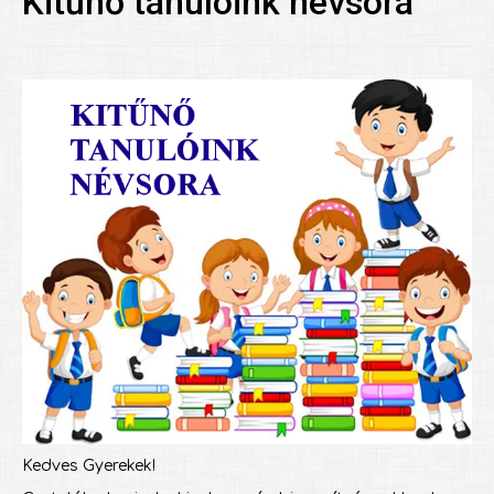
Kitűnő tanulóink névsora
Kedves Gyerekek!