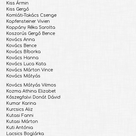
Kiss Ármin
Kiss Gergő
Komláti-Takács Csenge
Kopfensteiner Vivien
Koppány Réka Sarolta
Koszorús Gergő Bence
Kovács Anna
Kovács Bence
Kovács Bíborka
Kovács Hanna
Kovács Luca Kata
Kovács Márton Vince
Kovács Mátyás
Kovács Mátyás Vilmos
Kozma Athina Elizabet
Kőszegfalvi Donát Dávid
Kumar Karina
Kurcsics Aliz
Kutasi Fanni
Kutasi Márton
Kuti Antónia
Lacsics Boglárka