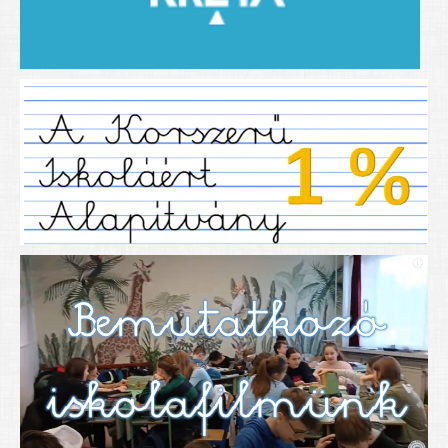
2019/2020-as tanév
2020/21 -es tanév
Dokumentumok
Pályázataink
SIHU
EFOP 325
TÁMOP
TIOP
Határtalanul
Névadónk
UNESCO Társult Iskola
Sportversenyek
Tanulmányi versenyek