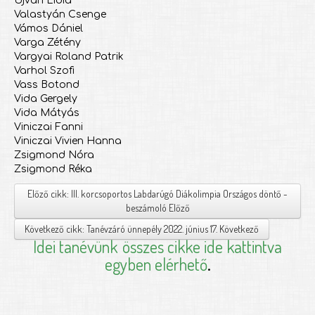
Ujvári Lídia
Valastyán Csenge
Vámos Dániel
Varga Zétény
Vargyai Roland Patrik
Varhol Szofi
Vass Botond
Vida Gergely
Vida Mátyás
Viniczai Fanni
Viniczai Vivien Hanna
Zsigmond Nóra
Zsigmond Réka
Előző cikk: III. korcsoportos Labdarúgó Diákolimpia Országos döntő -
beszámoló
Előző
Következő cikk: Tanévzáró ünnepély 2022. június 17.
Következő
Idei tanévünk
összes cikke ide kattintva
egyben elérhető
.