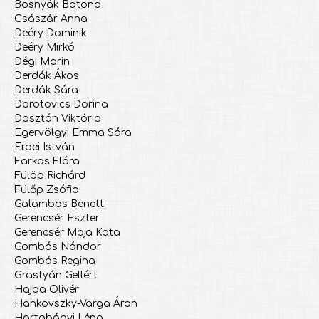
Bosnyák Botond
Császár Anna
Deéry Dominik
Deéry Mirkó
Dégi Marin
Derdák Ákos
Derdák Sára
Dorotovics Dorina
Dosztán Viktória
Egervölgyi Emma Sára
Erdei István
Farkas Flóra
Fülöp Richárd
Fülőp Zsófia
Galambos Benett
Gerencsér Eszter
Gerencsér Maja Kata
Gombás Nándor
Gombás Regina
Grastyán Gellért
Hajba Olivér
Hankovszky-Varga Áron
Hortobágyi Léna