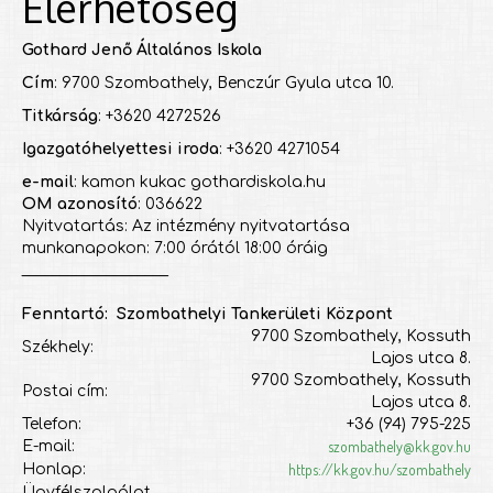
Elérhetőség
Gothard Jenő Általános Iskola
Cím
: 9700 Szombathely, Benczúr Gyula utca 10.
Titkárság
: +3620 4272526
Igazgatóhelyettesi iroda
: +3620 4271054
e-mail
: kamon kukac gothardiskola.hu
OM azonosító
: 036622
Nyitvatartás: Az intézmény nyitvatartása
munkanapokon: 7:00 órától 18:00 óráig
___________________
Fenntartó: Szombathelyi Tankerületi Központ
9700 Szombathely, Kossuth
Székhely:
Lajos utca 8.
9700 Szombathely, Kossuth
Postai cím:
Lajos utca 8.
Telefon:
+36 (94) 795-225
szombathely@kk.gov.hu
E-mail:
https://kk.gov.hu/szombathely
Honlap:
Ügyfélszolgálat