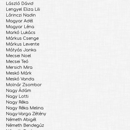
László Dávid
Lengyel Eliza Lili
Lőrinczi Nadin
Magyar Adél
Magyar Léna
Markó Lukács
Márkus Csenge
Márkus Levente
Mátyás Janka
Mecsei Noel
Mecsei Teó
Mersich Mira
Meskó Márk
Meskó Vanda
Molnár Zsombor
Nagy Ádám
Nagy Lotti
Nagy Réka
Nagy Réka Melina
Nagy-Varga Zétény
Németh Abigél
Németh Bendegúz