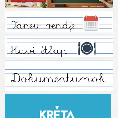
Iskolánkról
Ez a tanévünk
Tanáraink
Tanéveink
Régebbi tanéveink
2021/2022 tanév
2012/2013. tanév
2013/2014. tanév
2014/2015. tanév
2015/2016. tanév
2016/2017 tanév
2017/2018 tanév
2018/2019 tanév