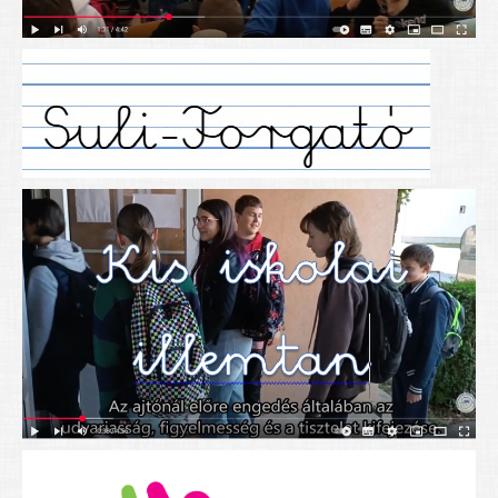
Alapítványunk
Elérhetőség
További cikkek
Nyitva tartás
SZÜLŐKNEK
Google Tanterem, Classroom - útmutató diákoknak
Tanév rendje
Étkezés befizetése
Étlap
eKréta
Diákigazolvány igénylése
Mindennapos testnevelés
Tartós tankönyvek