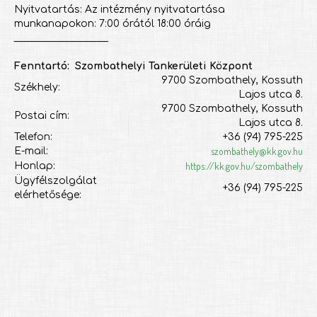
Nyitvatartás: Az intézmény nyitvatartása
munkanapokon: 7:00 órától 18:00 óráig
___________________
Fenntartó: Szombathelyi Tankerületi Központ
9700 Szombathely, Kossuth
Székhely:
Lajos utca 8.
9700 Szombathely, Kossuth
Postai cím:
Lajos utca 8.
Telefon:
+36 (94) 795-225
szombathely@kk.gov.hu
E-mail:
https://kk.gov.hu/szombathely
Honlap:
Ügyfélszolgálat
+36 (94) 795-225
elérhetősége: