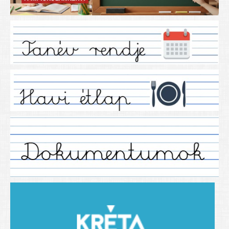
Iskolánkról
Ez a tanévünk
Tanáraink
Tanéveink
Régebbi tanéveink
2021/2022 tanév
2012/2013. tanév
2013/2014. tanév
2014/2015. tanév
2015/2016. tanév
2016/2017 tanév
2017/2018 tanév
2018/2019 tanév