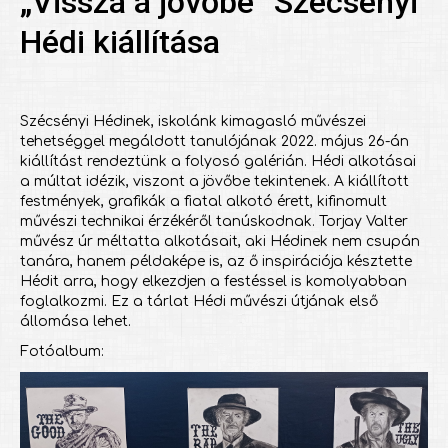
„Vissza a jövőbe” Szécsényi
Hédi kiállítása
Szécsényi Hédinek, iskolánk kimagasló művészei
tehetséggel megáldott tanulójának 2022. május 26-án
kiállítást rendeztünk a folyosó galérián. Hédi alkotásai
a múltat idézik, viszont a jövőbe tekintenek. A kiállított
festmények, grafikák a fiatal alkotó érett, kifinomult
művészi technikai érzékéről tanúskodnak. Torjay Valter
művész úr méltatta alkotásait, aki Hédinek nem csupán
tanára, hanem példaképe is, az ő inspirációja késztette
Hédit arra, hogy elkezdjen a festéssel is komolyabban
foglalkozmi. Ez a tárlat Hédi művészi útjának első
állomása lehet.
Fotóalbum: