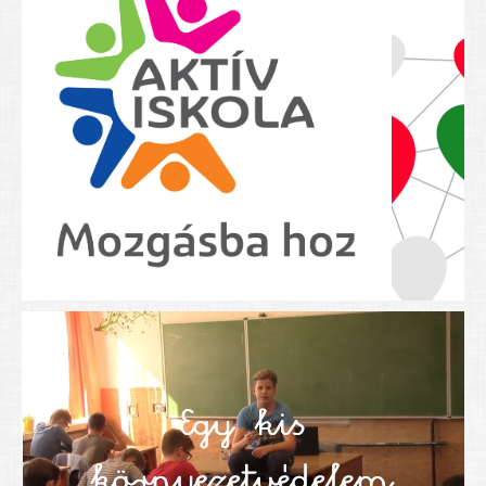
Nyolcadikosainknak
Kréta szülői segédlet
Felsős taneszközlista
BEISKOLÁZÁS 2026