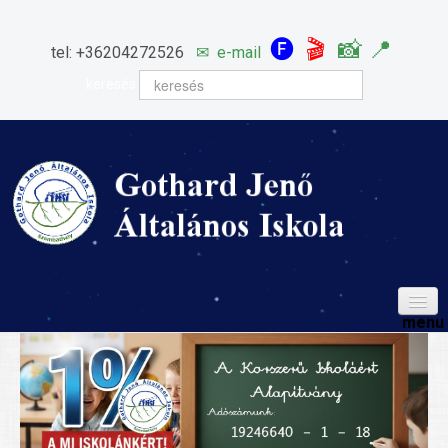
🅕
🎬
📸
📍
tel: +36204272526
✉
e-mail
keresés
HÍREINK
ISKOLÁNK
Igazgatói köszöntő