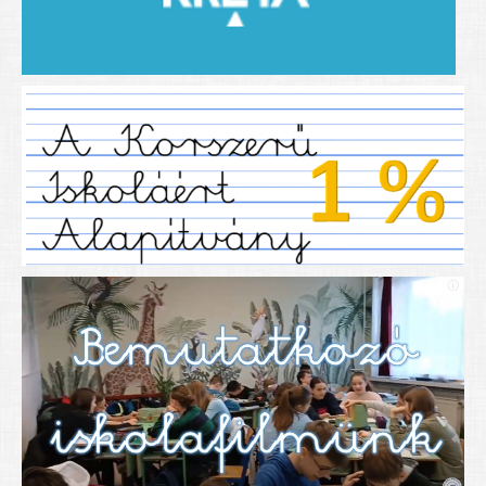
2019/2020-as tanév
2020/21 -es tanév
Dokumentumok
Pályázataink
SIHU
EFOP 325
TÁMOP
TIOP
Határtalanul
Névadónk
UNESCO Társult Iskola
Sportversenyek
Tanulmányi versenyek