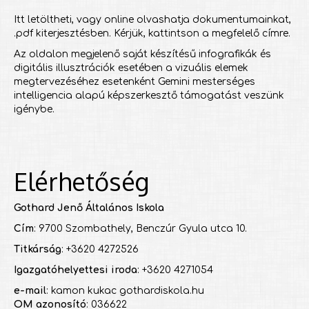
Itt letöltheti, vagy online olvashatja dokumentumainkat,
.pdf kiterjesztésben. Kérjük, kattintson a megfelelő címre.
Az oldalon megjelenő saját készítésű infografikák és
digitális illusztrációk esetében a vizuális elemek
megtervezéséhez esetenként Gemini mesterséges
intelligencia alapú képszerkesztő támogatást veszünk
igénybe.
Elérhetőség
Gothard Jenő Általános Iskola
Cím
: 9700 Szombathely, Benczúr Gyula utca 10.
Titkárság
: +3620 4272526
Igazgatóhelyettesi iroda
: +3620 4271054
e-mail
: kamon kukac gothardiskola.hu
OM azonosító
: 036622