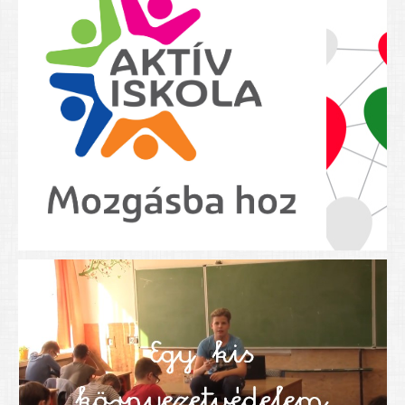
Nyolcadikosainknak
Kréta szülői segédlet
Felsős taneszközlista
BEISKOLÁZÁS 2026