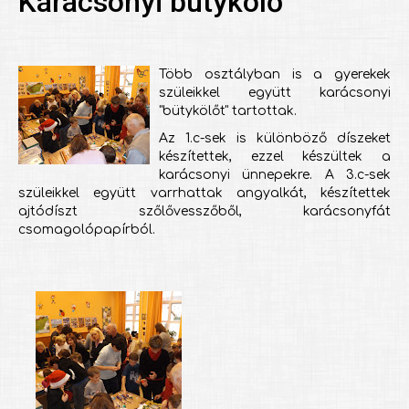
Karácsonyi bütykölő
Több osztályban is a gyerekek
szüleikkel együtt karácsonyi
"bütykölőt" tartottak.
Az 1.c-sek is különböző díszeket
készítettek, ezzel készültek a
karácsonyi ünnepekre. A 3.c-sek
szüleikkel együtt varrhattak angyalkát, készítettek
ajtódíszt szőlővesszőből, karácsonyfát
csomagolópapírból.