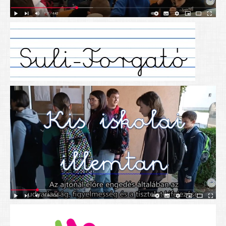
Alapítványunk
Elérhetőség
További cikkek
Nyitva tartás
SZÜLŐKNEK
Google Tanterem, Classroom - útmutató diákoknak
Tanév rendje
Étkezés befizetése
Étlap
eKréta
Diákigazolvány igénylése
Mindennapos testnevelés
Tartós tankönyvek