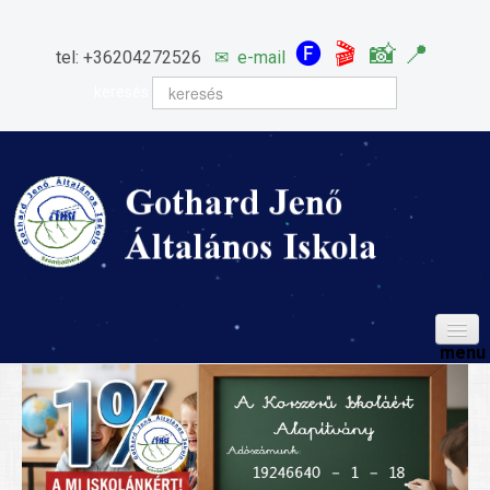
🅕
🎬
📸
📍
tel: +36204272526
✉
e-mail
keresés
HÍREINK
ISKOLÁNK
Igazgatói köszöntő