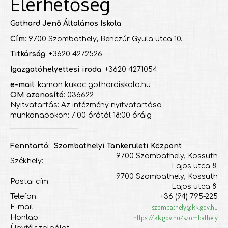
Elérhetőség
Gothard Jenő Általános Iskola
Cím
: 9700 Szombathely, Benczúr Gyula utca 10.
Titkárság
: +3620 4272526
Igazgatóhelyettesi iroda
: +3620 4271054
e-mail
: kamon kukac gothardiskola.hu
OM azonosító
: 036622
Nyitvatartás: Az intézmény nyitvatartása
munkanapokon: 7:00 órától 18:00 óráig
___________________
Fenntartó: Szombathelyi Tankerületi Központ
9700 Szombathely, Kossuth
Székhely:
Lajos utca 8.
9700 Szombathely, Kossuth
Postai cím:
Lajos utca 8.
Telefon:
+36 (94) 795-225
szombathely@kk.gov.hu
E-mail:
https://kk.gov.hu/szombathely
Honlap: