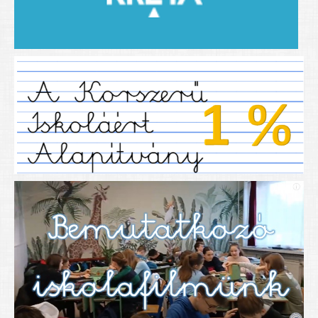
2019/2020-as tanév
2020/21 -es tanév
Dokumentumok
Pályázataink
SIHU
EFOP 325
TÁMOP
TIOP
Határtalanul
Névadónk
UNESCO Társult Iskola
Sportversenyek
Tanulmányi versenyek