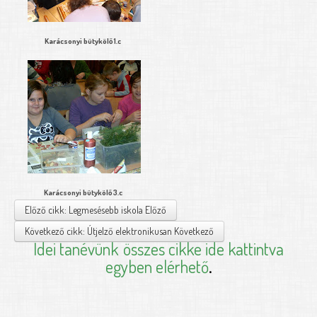
Karácsonyi bütykölő 1.c
Karácsonyi bütykölő 3.c
Előző cikk: Legmesésebb iskola
Előző
Következő cikk: Útjelző elektronikusan
Következő
Idei tanévünk
összes cikke ide kattintva
egyben elérhető
.