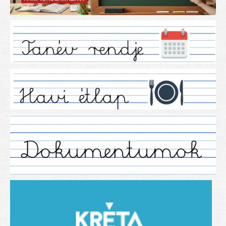
Iskolánkról
Ez a tanévünk
Tanáraink
Tanéveink
Régebbi tanéveink
2021/2022 tanév
2012/2013. tanév
2013/2014. tanév
2014/2015. tanév
2015/2016. tanév
2016/2017 tanév
2017/2018 tanév
2018/2019 tanév