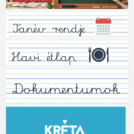
Iskolánkról
Ez a tanévünk
Tanáraink
Tanéveink
Régebbi tanéveink
2021/2022 tanév
2012/2013. tanév
2013/2014. tanév
2014/2015. tanév
2015/2016. tanév
2016/2017 tanév
2017/2018 tanév
2018/2019 tanév