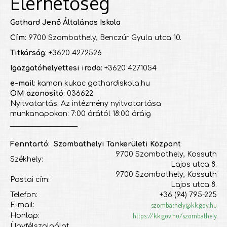
Elérhetőség
Gothard Jenő Általános Iskola
Cím
: 9700 Szombathely, Benczúr Gyula utca 10.
Titkárság
: +3620 4272526
Igazgatóhelyettesi iroda
: +3620 4271054
e-mail
: kamon kukac gothardiskola.hu
OM azonosító
: 036622
Nyitvatartás: Az intézmény nyitvatartása
munkanapokon: 7:00 órától 18:00 óráig
___________________
Fenntartó: Szombathelyi Tankerületi Központ
9700 Szombathely, Kossuth
Székhely:
Lajos utca 8.
9700 Szombathely, Kossuth
Postai cím:
Lajos utca 8.
Telefon:
+36 (94) 795-225
szombathely@kk.gov.hu
E-mail:
https://kk.gov.hu/szombathely
Honlap:
Ügyfélszolgálat