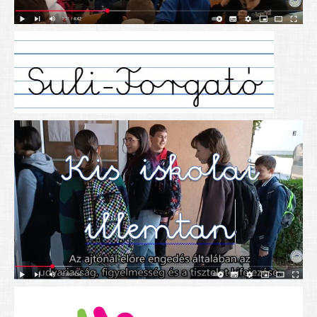
Alapítványunk
Elérhetőség
További cikkek
Nyitva tartás
SZÜLŐKNEK
Google Tanterem, Classroom - útmutató diákoknak
Tanév rendje
Étkezés befizetése
Étlap
eKréta
Diákigazolvány igénylése
Mindennapos testnevelés
Tartós tankönyvek