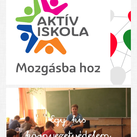
Nyolcadikosainknak
Kréta szülői segédlet
Felsős taneszközlista
BEISKOLÁZÁS 2026