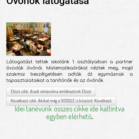
Óvónők látogatása
Látogatást tettek iskolánk 1. osztályaiban a partner
óvodák óvónői. Matematikaórákat néztek meg, majd
szakmai beszélgetésen adták át egymásnak a
tapasztalataikat a tanítónők és az óvónők.
Előző cikk: Aradi vértanúkra emlékeztünk
Előző
Következő cikk: Akiket még a GOOGLE is köszönt:
Következő
Idei tanévünk
összes cikke ide kattintva
egyben elérhető
.