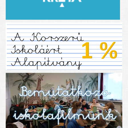
2019/2020-as tanév
2020/21 -es tanév
Dokumentumok
Pályázataink
SIHU
EFOP 325
TÁMOP
TIOP
Határtalanul
Névadónk
UNESCO Társult Iskola
Sportversenyek
Tanulmányi versenyek