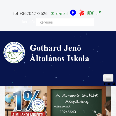
🅕
🎬
📸
📍
tel: +36204272526
✉
e-mail
keresés
HÍREINK
ISKOLÁNK
Igazgatói köszöntő