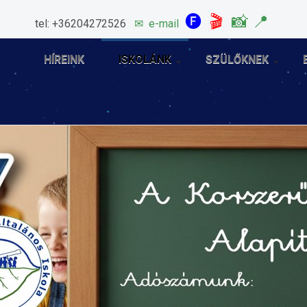
🅕
🎬
📸
📍
tel: +36204272526
✉
e-mail
HÍREINK
ISKOLÁNK
SZÜLŐKNEK