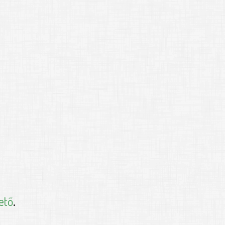
ető
.