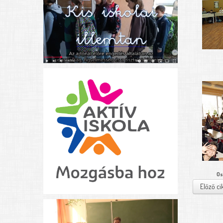
Os
Előző ci