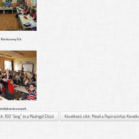
Karácsony 5.b
ztálykarácsonyok
kk: 100 "láng" és a Madrigál
Előző
Következő cikk: Mesél a Papírszínház
Követk