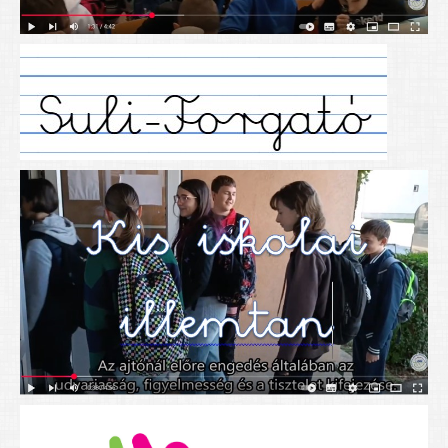
Alapítványunk
Elérhetőség
További cikkek
Nyitva tartás
SZÜLŐKNEK
Google Tanterem, Classroom - útmutató diákoknak
Tanév rendje
Étkezés befizetése
Étlap
eKréta
Diákigazolvány igénylése
Mindennapos testnevelés
Tartós tankönyvek