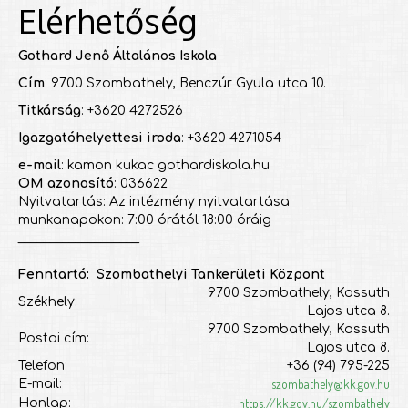
Elérhetőség
Gothard Jenő Általános Iskola
Cím
: 9700 Szombathely, Benczúr Gyula utca 10.
Titkárság
: +3620 4272526
Igazgatóhelyettesi iroda
: +3620 4271054
e-mail
: kamon kukac gothardiskola.hu
OM azonosító
: 036622
Nyitvatartás: Az intézmény nyitvatartása
munkanapokon: 7:00 órától 18:00 óráig
___________________
Fenntartó: Szombathelyi Tankerületi Központ
9700 Szombathely, Kossuth
Székhely:
Lajos utca 8.
9700 Szombathely, Kossuth
Postai cím:
Lajos utca 8.
Telefon:
+36 (94) 795-225
szombathely@kk.gov.hu
E-mail:
https://kk.gov.hu/szombathely
Honlap: