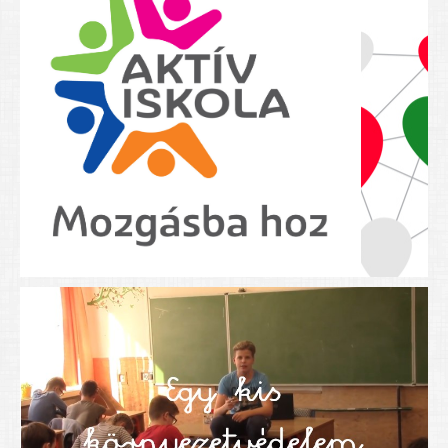
Nyolcadikosainknak
Kréta szülői segédlet
Felsős taneszközlista
BEISKOLÁZÁS 2026