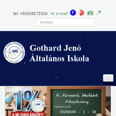
🅕
🎬
📸
📍
tel: +36204272526
✉
e-mail
keresés
HÍREINK
ISKOLÁNK
Igazgatói köszöntő