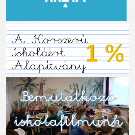
2019/2020-as tanév
2020/21 -es tanév
Dokumentumok
Pályázataink
SIHU
EFOP 325
TÁMOP
TIOP
Határtalanul
Névadónk
UNESCO Társult Iskola
Sportversenyek
Tanulmányi versenyek