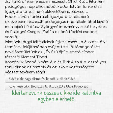
„Év Tanára” elismerésben részesült Óhidi Ritát. Rita néni
pedagógus nap alkalmából Fodor István Tankerületi
Igazgató Úr elismerő oklevelében is részesült.
Fodor István Tankerületi Igazgató Úr elismerő
oklevelében részesült pedagógus nap alkalmából kiváló
munkájáért Prófusz Györgyné intézményvezető helyettes
és Pallagné Csegezi Zsófia az önértékelési csoport
vezetője.
Iskolánk tárgyi feltételeinek fejlesztéséért, a 6. a osztály
termének felújításában nyújtott szülői támogatásért
nevelőtestületünk az „ Év Szülője” elismerő címben
részesíti Klement Tibort.
Köszönjük Szabó Noémi 8. a és Türk Aisa 8. b. osztályos
tanulóknak az osztály és az iskola közösségéért
végzett tevékenységét.
Előző cikk: Nagy elismerést kapott iskolánk
Előző
Következő cikk: Búcsúzás: 8., 8,b, 8,c 2019.06.14.
Következő
Idei tanévünk
összes cikke ide kattintva
egyben elérhető
.