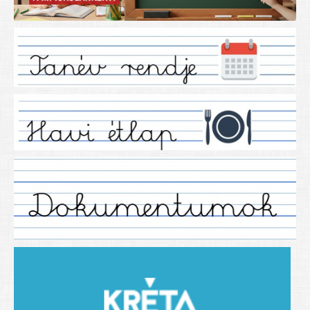
Iskolánkról
Ez a tanévünk
Tanáraink
Tanéveink
Régebbi tanéveink
2021/2022 tanév
2012/2013. tanév
2013/2014. tanév
2014/2015. tanév
2015/2016. tanév
2016/2017 tanév
2017/2018 tanév
2018/2019 tanév