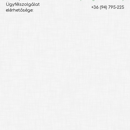
Ügyfélszolgálat
+36 (94) 795-225
elérhetősége: