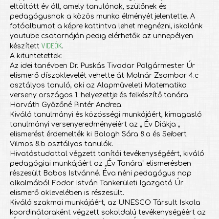
eltöltött év áll, amely tanulónak, szülőnek és
pedagógusnak a közös munka élményét jelentette. A
fotóalbumot a képre kattintva lehet megnézni, iskolánk
youtube csatornáján pedig elérhetők az ünnepélyen
VIDEÓK
készített
.
A kitüntetettek:
Az idei tanévben Dr. Puskás Tivadar Polgármester Úr
elismerő díszoklevelét vehette át Molnár Zsombor 4.c
osztályos tanuló, aki az Alapműveleti Matematika
verseny országos 1. helyezettje és felkészítő tanára
Horváth Győzőné Pintér Andrea.
Kiváló tanulmányi és közösségi munkájáért, kimagasló
tanulmányi versenyeredményeiért az „ Év Diákja „
elismerést érdemelték ki Balogh Sára 8.a és Seibert
Vilmos 8.b osztályos tanulók.
Hivatástudattal végzett tanítói tevékenységéért, kiváló
pedagógiai munkájáért az „Év Tanára” elismerésben
részesült Babos Istvánné. Éva néni pedagógus nap
alkalmából Fodor István Tankerületi Igazgató Úr
elismerő oklevelében is részesült.
Kiváló szakmai munkájáért, az UNESCO Társult Iskola
koordinátoraként végzett sokoldalú tevékenységéért az