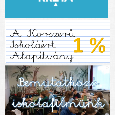
2019/2020-as tanév
2020/21 -es tanév
Dokumentumok
Pályázataink
SIHU
EFOP 325
TÁMOP
TIOP
Határtalanul
Névadónk
UNESCO Társult Iskola
Sportversenyek
Tanulmányi versenyek