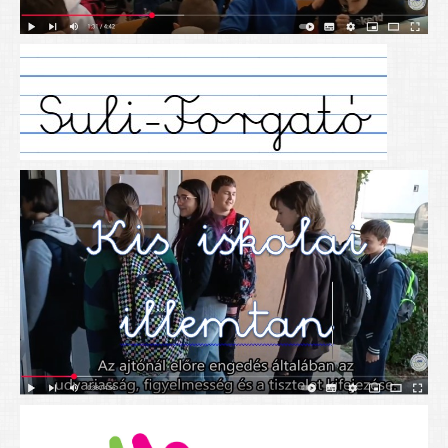
Alapítványunk
Elérhetőség
További cikkek
Nyitva tartás
SZÜLŐKNEK
Google Tanterem, Classroom - útmutató diákoknak
Tanév rendje
Étkezés befizetése
Étlap
eKréta
Diákigazolvány igénylése
Mindennapos testnevelés
Tartós tankönyvek