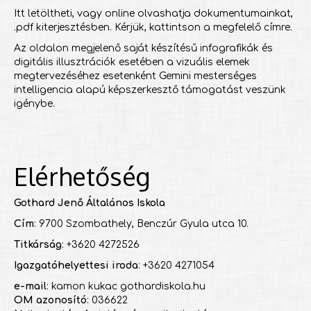
Itt letöltheti, vagy online olvashatja dokumentumainkat,
.pdf kiterjesztésben. Kérjük, kattintson a megfelelő címre.
Az oldalon megjelenő saját készítésű infografikák és
digitális illusztrációk esetében a vizuális elemek
megtervezéséhez esetenként Gemini mesterséges
intelligencia alapú képszerkesztő támogatást veszünk
igénybe.
Elérhetőség
Gothard Jenő Általános Iskola
Cím
: 9700 Szombathely, Benczúr Gyula utca 10.
Titkárság
: +3620 4272526
Igazgatóhelyettesi iroda
: +3620 4271054
e-mail
: kamon kukac gothardiskola.hu
OM azonosító
: 036622