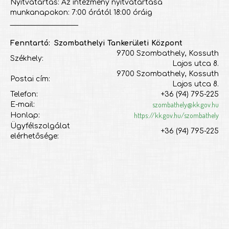
Nyitvatartás: Az intézmény nyitvatartása
munkanapokon: 7:00 órától 18:00 óráig
___________________
Fenntartó: Szombathelyi Tankerületi Központ
9700 Szombathely, Kossuth
Székhely:
Lajos utca 8.
9700 Szombathely, Kossuth
Postai cím:
Lajos utca 8.
Telefon:
+36 (94) 795-225
szombathely@kk.gov.hu
E-mail:
https://kk.gov.hu/szombathely
Honlap:
Ügyfélszolgálat
+36 (94) 795-225
elérhetősége: