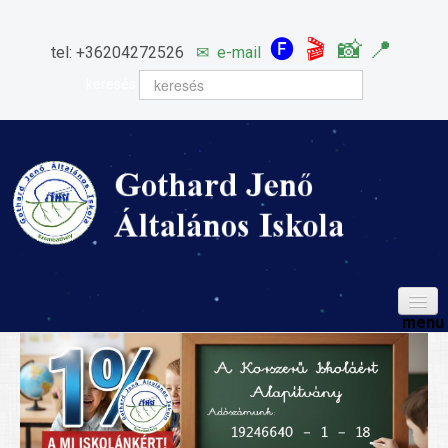
🅕
🎬
📸
📍
tel: +36204272526
✉
e-mail
keresés
HÍREINK
ISKOLÁNK
Igazgatói köszöntő