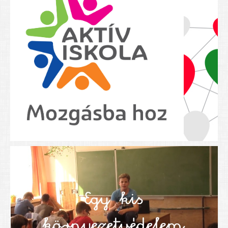
Nyolcadikosainknak
Kréta szülői segédlet
Felsős taneszközlista
BEISKOLÁZÁS 2026