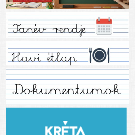
Iskolánkról
Ez a tanévünk
Tanáraink
Tanéveink
Régebbi tanéveink
2021/2022 tanév
2012/2013. tanév
2013/2014. tanév
2014/2015. tanév
2015/2016. tanév
2016/2017 tanév
2017/2018 tanév
2018/2019 tanév