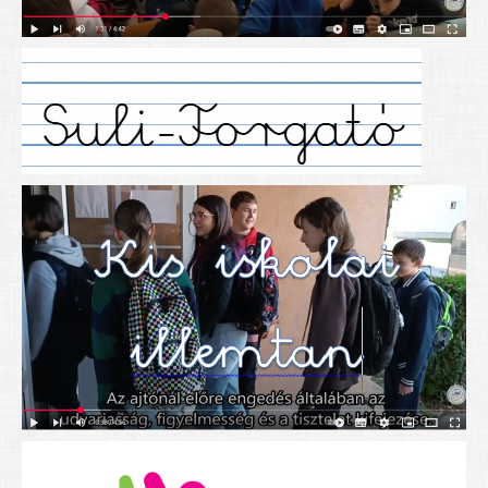
Alapítványunk
Elérhetőség
További cikkek
Nyitva tartás
SZÜLŐKNEK
Google Tanterem, Classroom - útmutató diákoknak
Tanév rendje
Étkezés befizetése
Étlap
eKréta
Diákigazolvány igénylése
Mindennapos testnevelés
Tartós tankönyvek