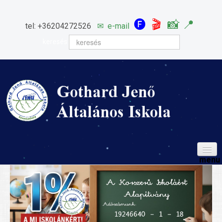
🅕
🎬
📸
📍
tel: +36204272526
✉
e-mail
keresés
HÍREINK
ISKOLÁNK
Igazgatói köszöntő