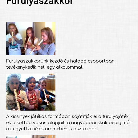
Furulyaszakkör
Furulyaszakkörünk kezdő és haladó csoportban
tevékenykedik heti egy alkalommal.
A kicsinyek játékos formában sajátítják el a furulyajáték
és a kottaolvasás alapjait, a nagyobbacskák pedig már
az együttzenélés örömében is osztoznak.