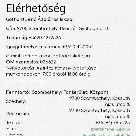
Elérhetőség
Gothard Jenő Általános Iskola
Cím
: 9700 Szombathely, Benczúr Gyula utca 10.
Titkárság
: +3620 4272526
Igazgatóhelyettesi iroda
: +3620 4271054
e-mail
: kamon kukac gothardiskola.hu
OM azonosító
: 036622
Nyitvatartás: Az intézmény nyitvatartása
munkanapokon: 7:00 órától 18:00 óráig
___________________
Fenntartó: Szombathelyi Tankerületi Központ
9700 Szombathely, Kossuth
Székhely:
Lajos utca 8.
9700 Szombathely, Kossuth
Postai cím:
Lajos utca 8.
Telefon:
+36 (94) 795-225
szombathely@kk.gov.hu
E-mail:
https://kk.gov.hu/szombathely
Honlap: