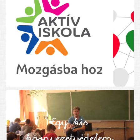
Nyolcadikosainknak
Kréta szülői segédlet
Felsős taneszközlista
BEISKOLÁZÁS 2026