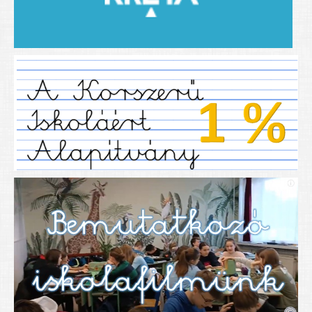
2019/2020-as tanév
2020/21 -es tanév
Dokumentumok
Pályázataink
SIHU
EFOP 325
TÁMOP
TIOP
Határtalanul
Névadónk
UNESCO Társult Iskola
Sportversenyek
Tanulmányi versenyek