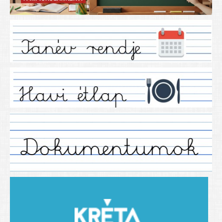
Iskolánkról
Ez a tanévünk
Tanáraink
Tanéveink
Régebbi tanéveink
2021/2022 tanév
2012/2013. tanév
2013/2014. tanév
2014/2015. tanév
2015/2016. tanév
2016/2017 tanév
2017/2018 tanév
2018/2019 tanév